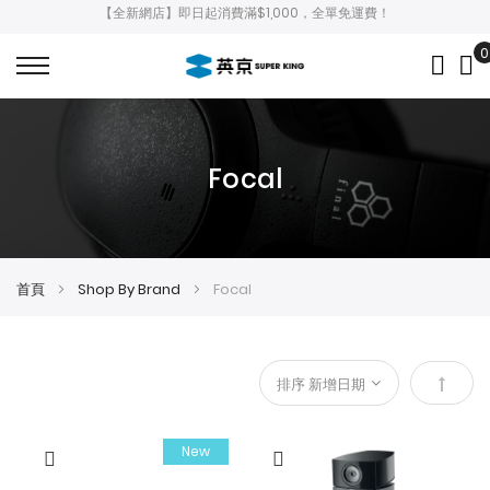
【全新網店】即日起消費滿$1,000，全單免運費！
0
My
Focal
首頁
Shop By Brand
Focal
設
定
New
降