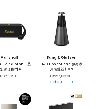
定
降
序
方
向
Marshall
Bang & Olufsen
ll Middleton II 藍
B&O Beosound 2 無線家
牙無線便㩦喇叭
用揚聲器 (3rd
Generation)
HK$2,499.00
HK$27,180.00
HK$25,630.00