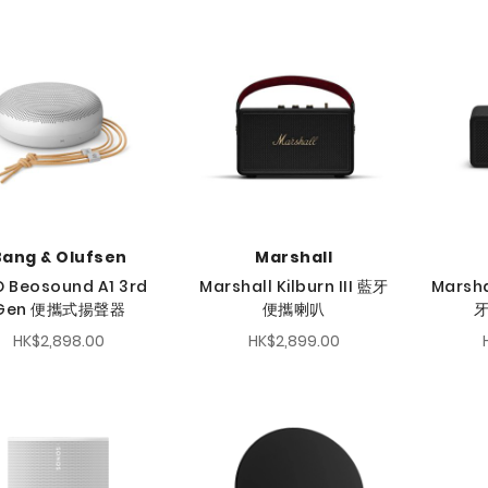
Bang & Olufsen
Marshall
 Beosound A1 3rd
Marshall Kilburn III 藍牙
Marsha
Gen 便攜式揚聲器
便攜喇叭
HK$2,898.00
HK$2,899.00