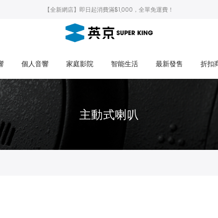
【全新網店】即日起消費滿$1,000，全單免運費！
響
個人音響
家庭影院
智能生活
最新發售
折扣
主動式喇叭