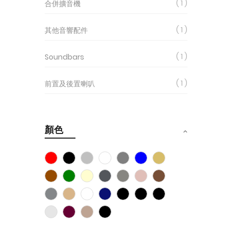
1
合併擴音機
1
其他音響配件
1
Soundbars
1
前置及後置喇叭
顏色