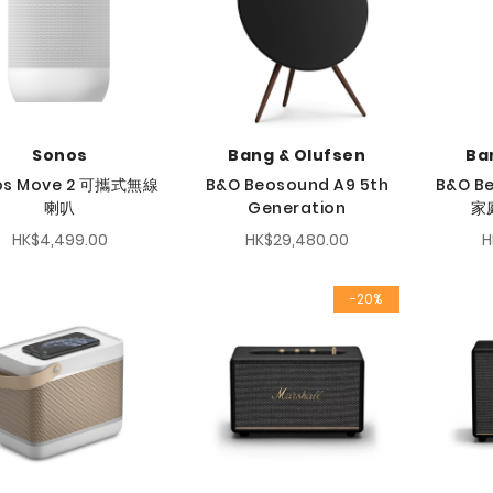
Sonos
Bang & Olufsen
Ba
os Move 2 可攜式無線
B&O Beosound A9 5th
B&O B
喇叭
Generation
家
HK$4,499.00
HK$29,480.00
H
-20%