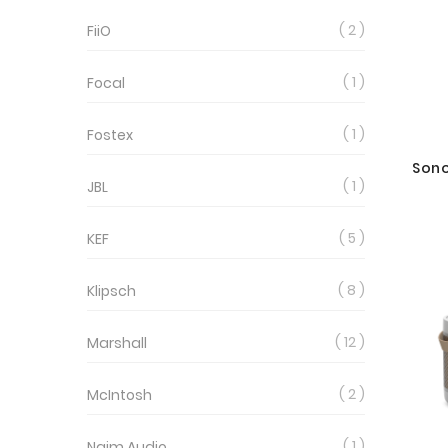
2
FiiO
1
Focal
1
Fostex
Son
1
JBL
5
KEF
8
Klipsch
12
Marshall
2
McIntosh
1
Naim Audio