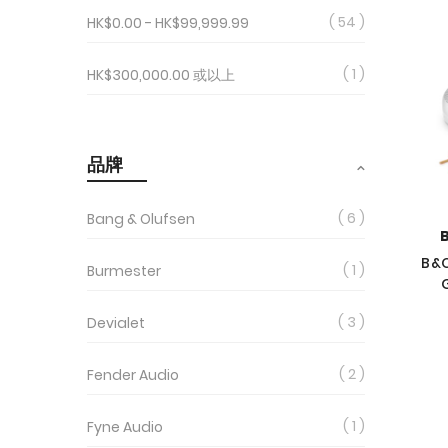
54
HK$0.00
-
HK$99,999.99
1
HK$300,000.00
或以上
品牌
6
Bang & Olufsen
B&O
1
Burmester
3
Devialet
2
Fender Audio
1
Fyne Audio