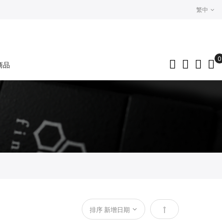
繁中
0
商品
My
設