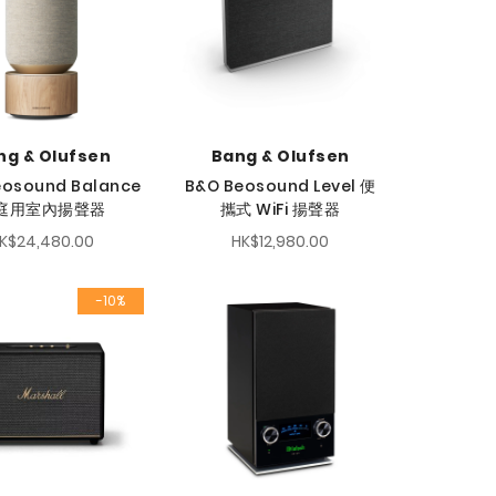
ng & Olufsen
Bang & Olufsen
eosound Balance
B&O Beosound Level 便
庭用室內揚聲器
攜式​ WiFi 揚聲器
K$24,480.00
HK$12,980.00
-10%