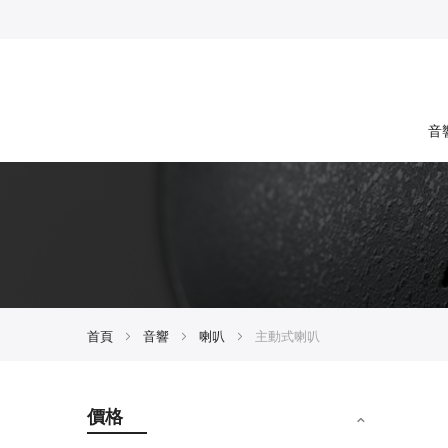
音
首頁
音響
喇叭
主動式喇叭
價格