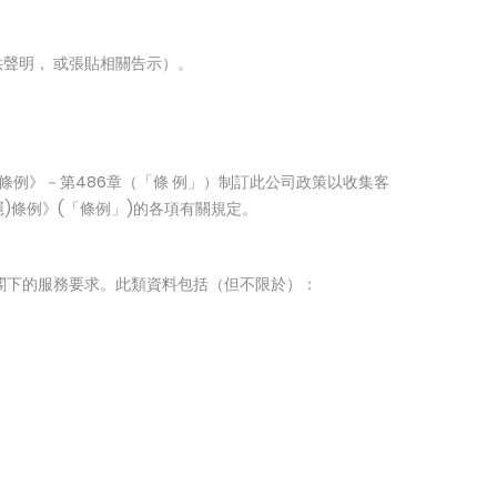
聲明， 或張貼相關告示）。
隱）條例》－第486章（「條 例」）制訂此公司政策以收集客
)條例》(「條例」)的各項有關規定。
足閣下的服務要求。此類資料包括（但不限於）：