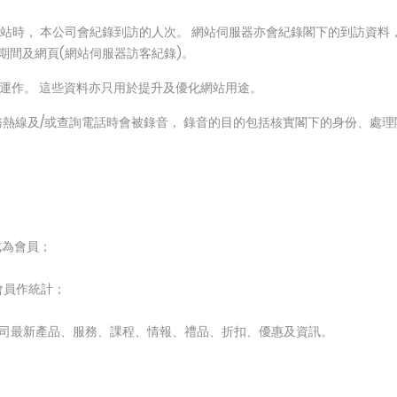
網站時， 本公司會紀錄到訪的人次。 網站伺服器亦會紀錄閣下的到訪資料，
期間及網頁(網站伺服器訪客紀錄)。
站運作。 這些資料亦只用於提升及優化網站用途。
或服務熱線及/或查詢電話時會被錄音， 錄音的目的包括核實閣下的身份、處
成為會員；
會員作統計；
本公司最新產品、服務、課程、情報、禮品、折扣、優惠及資訊。