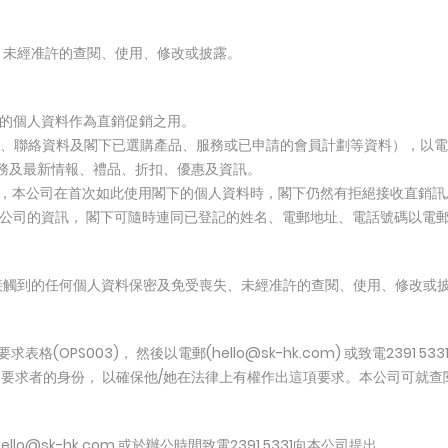
、未經准許的查閱、使用、修改或披露。
閣下的個人資料作為直銷促銷之用。
括姓名、聯絡資料及閣下已選購產品、服務或已申請的會員計劃等資料），以
服務及最新情報、禮品、折扣、優惠及資訊。
促銷，本公司在首次如此使用閣下的個人資料時，閣下仍然有拒絕接收直銷
的資訊， 閣下可隨時連同已登記的姓名、電郵地址、電話號碼以電郵 hello@
接觸到的任何個人資料保密及免受喪失、未經准許的查閱、使用、修改或
(OPS003)， 然後以電郵(hello@sk-hk.com) 或致電2391 5
提出要求者的身份， 以確保他/她在法律上有權作出這項要求。本公司可就
@sk-hk.com 或於辦公時間致電2391 5331向本公司提出。