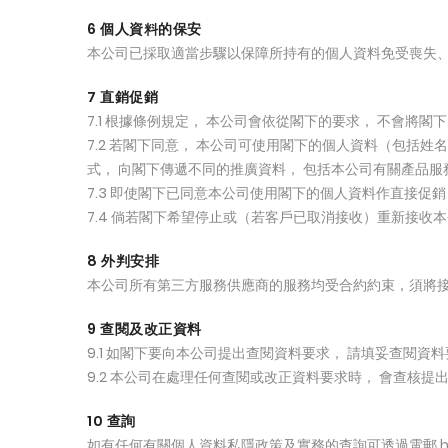
6 個人資料的保安
本公司已採取適當步驟以保障所持有的個人資料免受喪失
7 直銷促銷
7.1 根據條例規定， 本公司會依從閣下的要求， 不會將
7.2 若閣下同意， 本公司可使用閣下的個人資料（包
式， 向閣下傳遞不同的推廣資料， 包括本公司有關產品
7.3 即使閣下已同意本公司使用閣下的個人資料作直接
7.4 倘若閣下希望停止或（若客戶已取消接收）重新接收本公司
8 外判安排
本公司所有第三方服務供應商的服務均受合約約束，須將
9 查閱及改正資料
9.1 如閣下要向本公司提出查閱資料要求， 請填妥查閱資料要求表格
9.2 本公司在處理任何查閱或改正資料要求時， 會查核
10 查詢
如有任何有關個人資料私隱政策及實務的查詢可透過電郵 hello