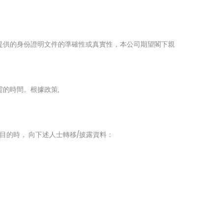
提供的身份證明文件的準確性或真實性，本公司期望閣下親
的時間。根據政策,
目的時， 向下述人士轉移/披露資料：