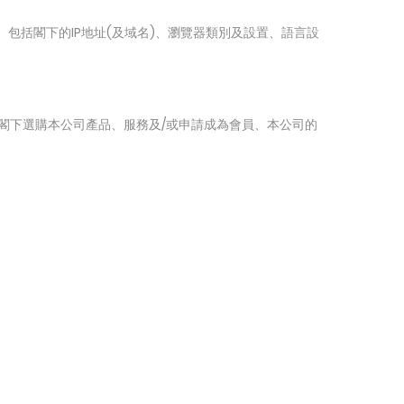
 包括閣下的IP地址(及域名)、瀏覽器類別及設置、語言設
理閣下選購本公司產品、服務及/或申請成為會員、本公司的