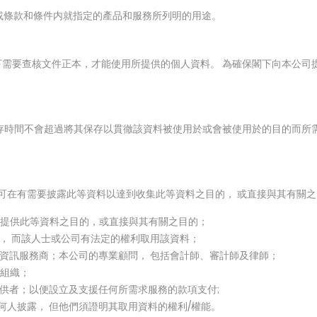
請書或條款和條件内就指定的產品和服務所列明的用途。
需要查核文件正本，才能使用所提供的個人資料。 為確保閣下向本公司
存時間不會超過將其保存以貫徹該資料被使用於或會被使用於的目的而所需
公司可在有需要披露此等資料以達到收集此等資料之目的， 或直接與其有關之
到提供此等資料之目的，或直接與其有關之目的；
司， 而該人士或公司有法定的權利取用該資料；
、資訊服務商；本公司的專業顧問， 包括會計師、審計師及律師；
他組織；
提供者；以便設立及支援任何所需求服務的款項支付;
任何人披露， 但他們須證明其取用資料的權利/權能。