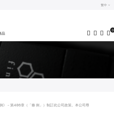
繁中
0
商品
My
）條例》－第486章（「條 例」）制訂此公司政策。本公司尊