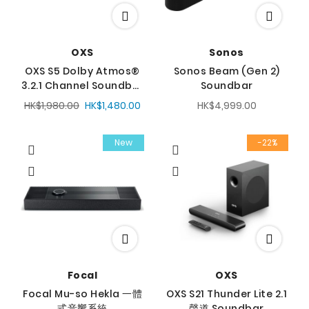
OXS
Sonos
OXS S5 Dolby Atmos®
Sonos Beam (Gen 2)
3.2.1 Channel Soundbar
Soundbar
一體式家庭影院音響
HK$1,980.00
HK$1,480.00
HK$4,999.00
New
-22%
Focal
OXS
Focal Mu-so Hekla 一體
OXS S21 Thunder Lite 2.1
式音響系統
聲道 Soundbar