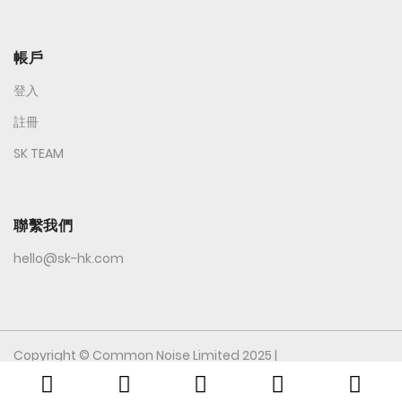
帳戶
登入
註冊
SK TEAM
聯繫我們
hello@sk-hk.com
Copyright © Common Noise Limited 2025 |
All Rights Reserved