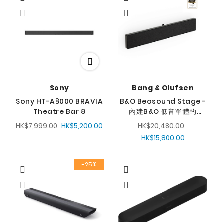
降
序
方
向
Sony
Bang & Olufsen
Sony HT-A8000 BRAVIA
B&O Beosound Stage -
Theatre Bar 8
內建B&O 低音單體的
soundbar
HK$7,999.00
HK$5,200.00
HK$20,480.00
HK$15,800.00
-25%