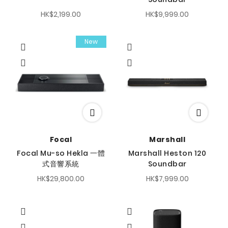
HK$2,199.00
HK$9,999.00
New
Focal
Marshall
Focal Mu-so Hekla 一體
Marshall Heston 120
式音響系統
Soundbar
HK$29,800.00
HK$7,999.00