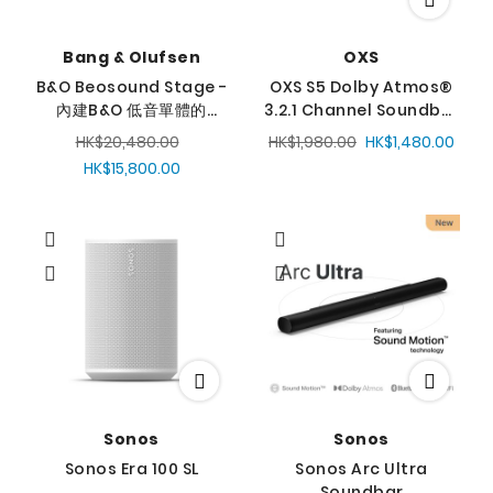
Bang & Olufsen
OXS
B&O Beosound Stage -
OXS S5 Dolby Atmos®
內建B&O 低音單體的
3.2.1 Channel Soundbar
soundbar
一體式家庭影院音響
HK$20,480.00
HK$1,980.00
HK$1,480.00
HK$15,800.00
Sonos
Sonos
Sonos Era 100 SL
Sonos Arc Ultra
Soundbar