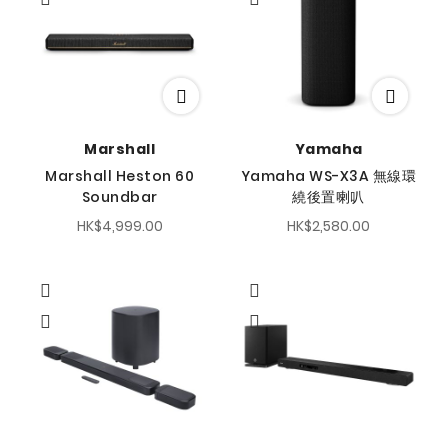
Marshall
Yamaha
Marshall Heston 60
Yamaha WS-X3A 無線環
Soundbar
繞後置喇叭
HK$4,999.00
HK$2,580.00