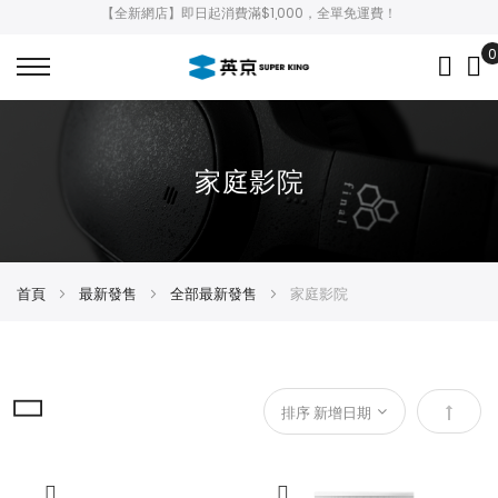
【全新網店】即日起消費滿$1,000，全單免運費！
0
My
家庭影院
首頁
最新發售
全部最新發售
家庭影院
設
定