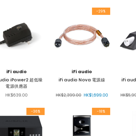
-29%
iFi audio
iFi audio
 audio iPower2 超低噪
iFi audio Nova 電源線
iFi au
電源供應器
HK$639.00
HK$2,399.00
HK$1,699.00
HK$5,9
-36%
-18%