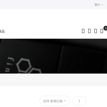
繁中
0
商品
My
設