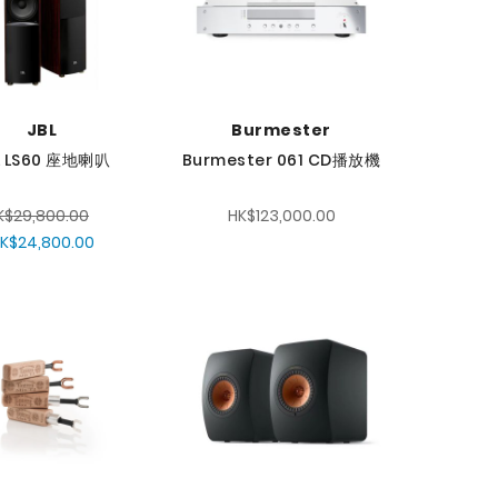
JBL
Burmester
L LS60 座地喇叭
Burmester 061 CD播放機
K$29,800.00
HK$123,000.00
K$24,800.00