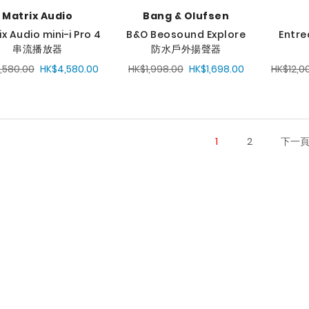
Matrix Audio
Bang & Olufsen
x Audio mini-i Pro 4
B&O Beosound Explore
Entre
串流播放器
防水戶外揚聲器
,580.00
HK$4,580.00
HK$1,998.00
HK$1,698.00
HK$12,0
1
2
下一