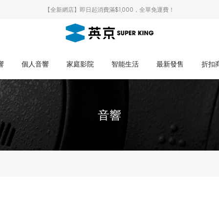
【全新網店】即日起消費滿$1,000，全單免運費！
響
個人音響
家庭影院
智能生活
最新發售
折扣
音響