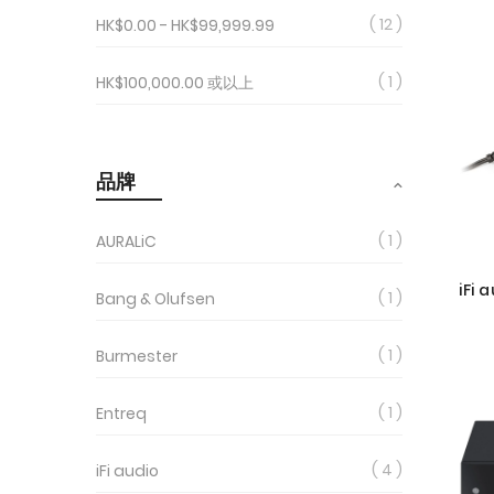
12
HK$0.00
-
HK$99,999.99
1
HK$100,000.00
或以上
品牌
1
AURALiC
iFi
1
Bang & Olufsen
1
Burmester
1
Entreq
4
iFi audio