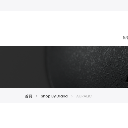
音
首頁
Shop By Brand
AURALiC