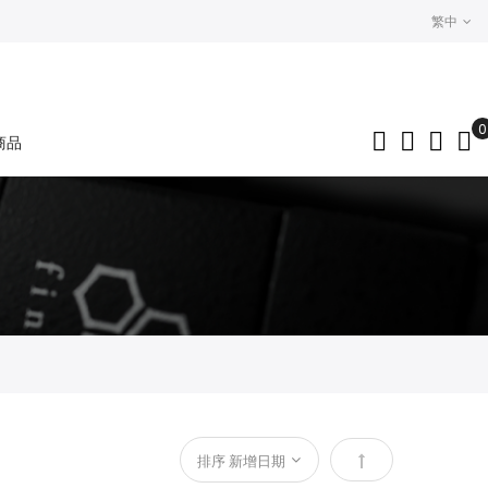
繁中
0
商品
My
設