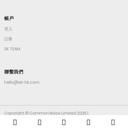
帳戶
登入
註冊
SK TEAM
聯繫我們
hello@sk-hk.com
Copyright © Common Noise Limited 2025 |
All Rights Reserved