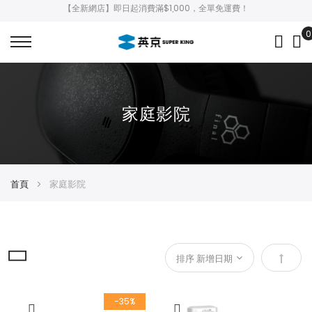
【全新網店】即日起消費滿$1,000，全單免運費！
0
My
家庭影院
首頁
家庭影院
設
定
-35%