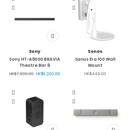
降
序
方
向
Sony
Sonos
Sony HT-A8000 BRAVIA
Sanus Era 100 Wall
Theatre Bar 8
Mount
HK$7,999.00
HK$5,200.00
HK$449.00