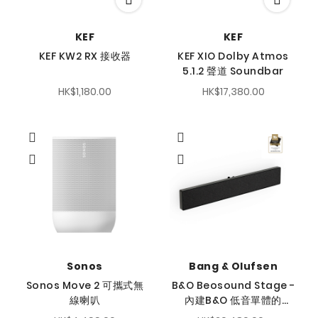
KEF
KEF
KEF KW2 RX 接收器
KEF XIO Dolby Atmos
5.1.2 聲道 Soundbar
HK$1,180.00
HK$17,380.00
Sonos
Bang & Olufsen
Sonos Move 2 可攜式無
B&O Beosound Stage -
線喇叭
內建B&O 低音單體的
soundbar