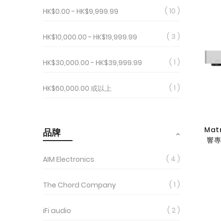
10
HK$0.00
-
HK$9,999.99
3
HK$10,000.00
-
HK$19,999.99
1
HK$30,000.00
-
HK$39,999.99
1
HK$60,000.00
或以上
Matr
品牌
響專用
4
AIM Electronics
1
The Chord Company
2
iFi audio