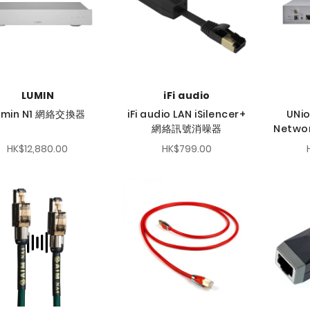
LUMIN
iFi audio
umin N1 網絡交換器
iFi audio LAN iSilencer+
UNio
網絡訊號消噪器
Netwo
HK$12,880.00
HK$799.00