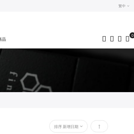
繁中
0
商品
My
設