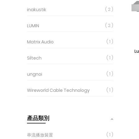
2
inakustik
2
LUMIN
1
Matrix Audio
L
1
Siltech
1
ungnoi
1
Wireworld Cable Technology
產品類別
1
串流播放裝置