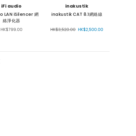
iFi audio
inakustik
io LAN iSilencer 網
inakustik CAT 8.1網絡線
絡淨化器
HK$799.00
HK$3,520.00
HK$2,500.00
頁