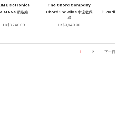
AIM Electronics
The Chord Company
AIM NA4 網絡線
Chord Shawline 串流數碼
iFi aud
線
HK$3,740.00
HK$3,640.00
1
2
下一