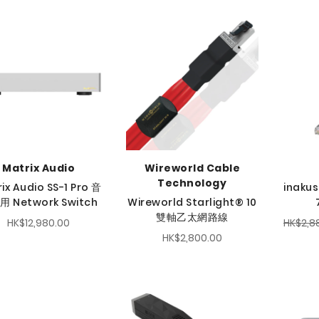
Matrix Audio
Wireworld Cable
Technology
ix Audio SS-1 Pro 音
inakus
 Network Switch
Wireworld Starlight® 10
雙軸乙太網路線
HK$12,980.00
HK$2,8
HK$2,800.00