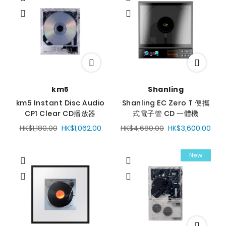
降
序
方
向
km5
Shanling
km5 Instant Disc Audio
Shanling EC Zero T 便攜
CP1 Clear CD播放器
式電子管 CD 一體機
HK$1,180.00
HK$1,062.00
HK$4,680.00
HK$3,600.00
New