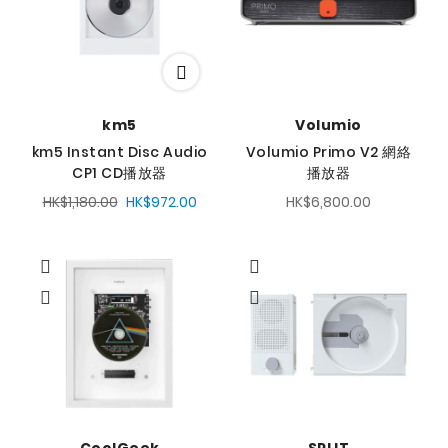
km5
Volumio
km5 Instant Disc Audio
Volumio Primo V2 網絡
CP1 CD播放器
播放器
HK$1,180.00
HK$972.00
HK$6,800.00