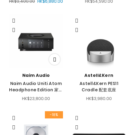
HK$9,400.00
HK$6,880.00
HK$54,590.00
Naim Audio
Astell&Kern
Naim Audio Uniti Atom
Astell&Kern PES11
Headphone Edition 家用
Cradle 配套底座
串流解碼耳擴
HK$23,800.00
HK$3,980.00
-18%