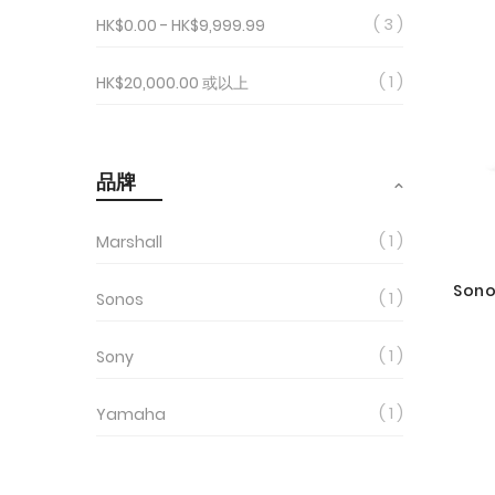
3
HK$0.00
-
HK$9,999.99
1
HK$20,000.00
或以上
品牌
1
Marshall
Son
1
Sonos
1
Sony
1
Yamaha