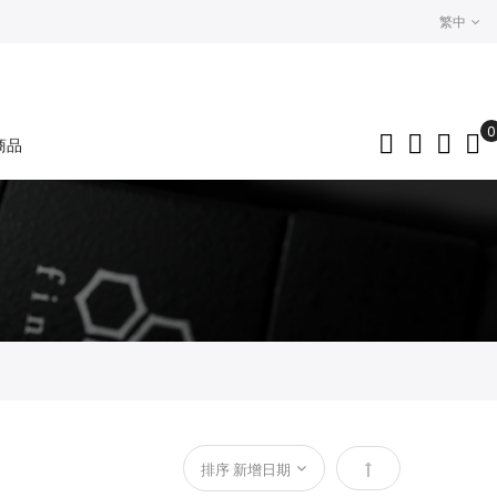
繁中
0
商品
My
設