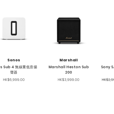
Sonos
Marshall
os Sub 4 無線重低音揚
Marshall Heston Sub
Sony 
聲器
200
HK$6,999.00
HK$3,999.00
HK$2,9