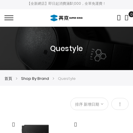
【全新網店】即日起消費滿$1,000，全單免運費！
0
My
Questyle
首頁
Shop By Brand
Questyle
設
定
降