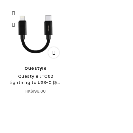
Questyle
Questyle LTC02
Lightning to USB-C 轉接
線
HK$198.00