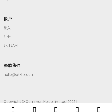
帳戶
登入
註冊
SK TEAM
聯繫我們
hello@sk-hk.com
Copyright © Common Noise Limited 2025 |
All Rights Reserved