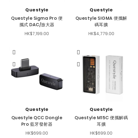
Questyle
Questyle
Questyle Sigma Pro 便
Questyle SIGMA 便攜解
攜式 DAC/放大器
碼耳擴
HK$7,199.00
HK$4,779.00
Questyle
Questyle
Questyle QCC Dongle
Questyle M15C 便攜解碼
Pro 藍牙發射器
耳擴
HK$699.00
HK$699.00