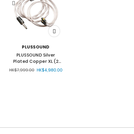
序
方
向
PLUSSOUND
PLUSSOUND Silver
Plated Copper XL (2
Wire) 耳機升級線
HK$7,999.00
HK$4,980.00