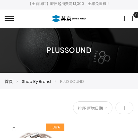
【全新網店】即日起消費滿$1,000，全單免運費！
0
My
PLUSSOUND
首頁
Shop By Brand
PLUSSOUND
設
定
-38%
降