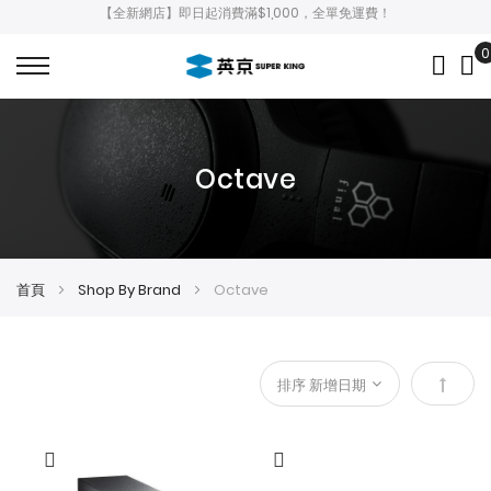
【全新網店】即日起消費滿$1,000，全單免運費！
0
My
Octave
首頁
Shop By Brand
Octave
設
定
降