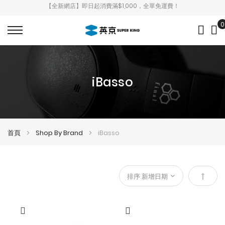
【全新網店】即日起消費滿$1,000，全單免運費！
0
My
iBasso
首頁
Shop By Brand
iBasso
設
定
降