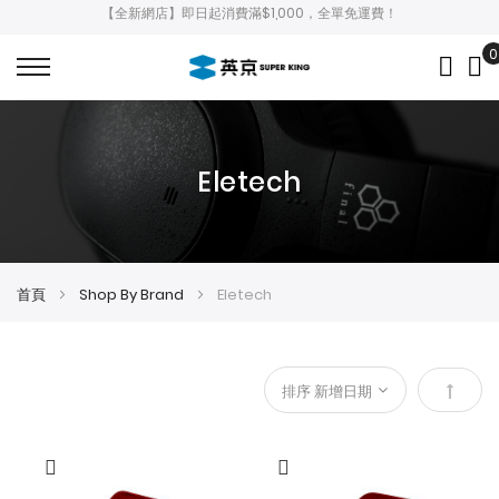
【全新網店】即日起消費滿$1,000，全單免運費！
0
My
Eletech
首頁
Shop By Brand
Eletech
設
定
降