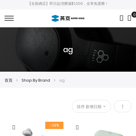
【全新網店】即日起消費滿$1,000，全單免運費！
0
My
ag
首頁
Shop By Brand
ag
設
定
-29%
降