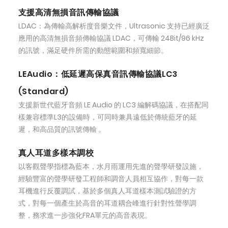
支援高清無損音訊傳輸協議
LDAC：為傳輸高解析度音樂文件，Ultrasonic 支持已經廣泛
應用的高清無損音頻傳輸協議 LDAC，可傳輸 24Bit/96 kHz
的訊號，滿足硬件所需的動態範圍和頻寬細節。
LEAudio：低延遲高保真音訊傳輸協議LC3
(Standard)
支援新世代藍牙音頻 LE Audio 的 LC3 編解碼協議，在搭配同
樣兼容標準L3的設備時，可同時兼具遠低於傳統藍牙的延
遲，和高品質的訊號傳輸 。
真人耳道多樣本調校
以客觀聲學指標為藍本，水月雨運用先進的聲學研發設施，
經驗豐富的聲學研發工程師和調音人員相互協作，對每一款
耳機進行反覆調試，基於多個真人耳道樣本測試驗證的方
式，對每一個產生於高音的耳道耦合峰進行針對性聲學調
整，務求進一步強化FRA單元的高音表現。