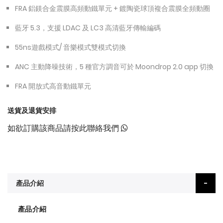
FRA 鋁鎂合金震膜高頻動鐵單元 + 鍍陶瓷球頂複合震膜全頻動圈
藍牙 5.3，支援 LDAC 及 LC3 高清藍牙傳輸編碼
55ns遊戲模式/ 音樂模式雙模式切換
ANC 主動降噪技術，5 種官方調音可於 Moondrop 2.0 app 切換
FRA 開放式高音動鐵單元
送貨及退貨安排
如欲訂購該商品請按此聯絡我們
產品介紹
產品介紹