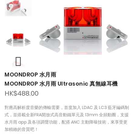
of
of
the
the
images
images
gallery
gallery
MOONDROP 水月雨
MOONDROP 水月雨 Ultrasonic 真無線耳機
HK$488.00
對應高解析度音樂的傳輸需要，首度加入 LDAC 及 LC3 藍牙編碼制
式，並搭載全新FRA開放式高音動鐵單元及 13mm 全頻動圈，支援
水月雨 app 及各項調聲功能，配搭 ANC 主動降噪技術，來享受更
加精緻的音質吧！