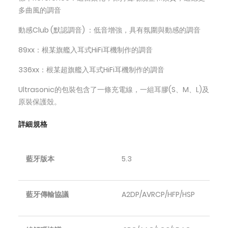
多曲風的調音
動感Club (默認調音) ：低音增強，具有氛圍與動感的調音
89xx：根某旗艦入耳式HiFi耳機制作的調音
336xx：根某超旗艦入耳式HiFi耳機制作的調音
Ultrasonic的包裝包含了一條充電線，一組耳膠(S、M、L)及
原裝保護殼。
詳細規格
藍牙版本
5.3
藍牙傳輸協議
A2DP/AVRCP/HFP/HSP