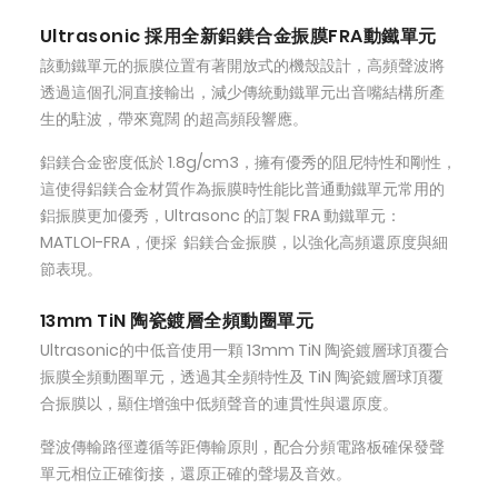
Ultrasonic 採用全新鋁鎂合金振膜FRA動鐵單元
該動鐵單元的振膜位置有著開放式的機殼設計，高頻聲波將
透過這個孔洞直接輸出，減少傳統動鐵單元出音嘴結構所產
生的駐波，帶來寬闊 的超高頻段響應。
鋁鎂合金密度低於 1.8g/cm3，擁有優秀的阻尼特性和剛性，
這使得鋁鎂合金材質作為振膜時性能比普通動鐵單元常用的
鋁振膜更加優秀，Ultrasonc 的訂製 FRA 動鐵單元：
MATLOI-FRA，便採 鋁鎂合金振膜，以強化高頻還原度與細
節表現。
13mm TiN 陶瓷鍍層全頻動圈單元
Ultrasonic的中低音使用一顆 13mm TiN 陶瓷鍍層球頂覆合
振膜全頻動圈單元，透過其全頻特性及 TiN 陶瓷鍍層球頂覆
合振膜以，顯住增強中低頻聲音的連貫性與還原度。
聲波傳輸路徑遵循等距傳輸原則，配合分頻電路板確保發聲
單元相位正確銜接，還原正確的聲場及音效。