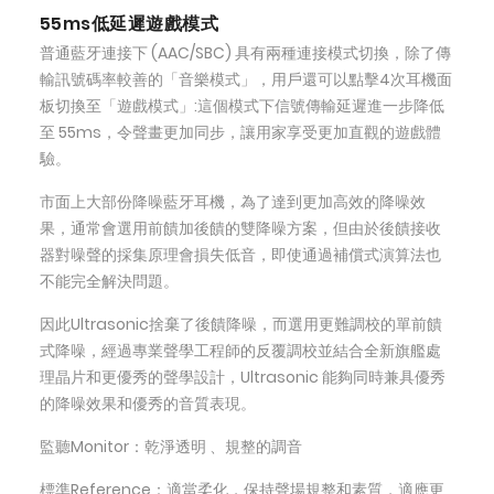
55ms低延遲遊戲模式
普通藍牙連接下 (AAC/SBC) 具有兩種連接模式切換，除了傳
輸訊號碼率較善的「音樂模式」，用戶還可以點擊4次耳機面
板切換至「遊戲模式」:這個模式下信號傳輸延遲進一步降低
至 55ms，令聲畫更加同步，讓用家享受更加直觀的遊戲體
驗。
市面上大部份降噪藍牙耳機，為了達到更加高效的降噪效
果，通常會選用前饋加後饋的雙降噪方案，但由於後饋接收
器對噪聲的採集原理會損失低音，即使通過補償式演算法也
不能完全解決問題。
因此Ultrasonic捨棄了後饋降噪，而選用更難調校的單前饋
式降噪，經過專業聲學工程師的反覆調校並結合全新旗艦處
理晶片和更優秀的聲學設計，Ultrasonic 能夠同時兼具優秀
的降噪效果和優秀的音質表現。
監聽Monitor：乾淨透明 、規整的調音
標準Reference：適當柔化，保持聲場規整和素質，適應更