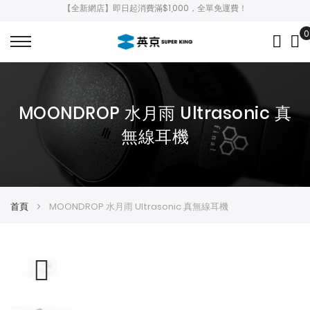
【全新網店】即日起消費滿$1,000，全單免運費！
0
My
MOONDROP 水月雨 Ultrasonic 真
無線耳機
首頁
MOONDROP 水月雨 Ultrasonic 真無線耳機
Skip
Skip
to
to
the
the
end
beginning