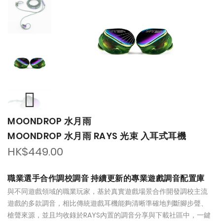
of
of
the
the
images
images
gallery
gallery
MOONDROP 水月雨
MOONDROP 水月雨 RAYS 光束 入耳式耳機
HK$449.00
職業選手合作調校調音 持續更新的專業遊戲調音配置庫
與不同遊戲領域的職業玩家，基於真實遊戲場景合作開發調校主流
遊戲的多款調音，相比傳統遊戲耳機能夠清晰準確地判斷腳步聲、
槍聲來源，並且均收錄於RAYS內置的調音分享與下載社區中，一鍵