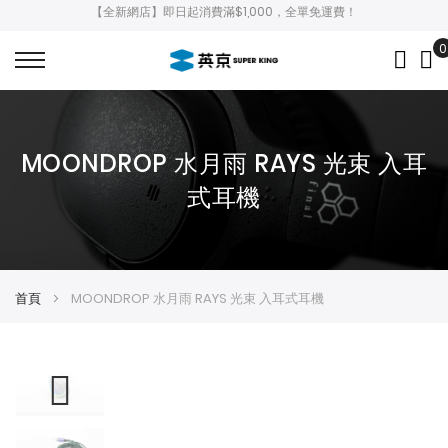
【全新網店】即日起消費滿$1,000，全單免運費！
0
My
MOONDROP 水月雨 RAYS 光束 入耳
式耳機
首頁
MOONDROP 水月雨 RAYS 光束 入耳式耳機
Skip
Skip
to
to
the
the
end
beginning