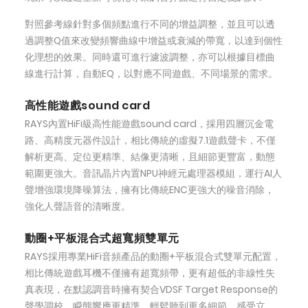
對照參考線針對多個頻點進行不同的增益調整，並且可以透
過調整Q值來改變頻響曲線中增益或衰減的帶寬，以達到個性
化理想的效果。同時還可進行濾波調整，亦可以根據目標曲
線進行計算，自動EQ，以對應不同遊戲、不同場景的需求。
高性能遊戲sound card
RAYS內置HiFi級高性能遊戲sound card，採用四層沉金電
路、高精度元器件設計，相比傳統的虛擬7.1遊戲聲卡，不僅
解析更高、定位更精準、結像更清晰，且細節更豐富，動態
範圍更強大。音訊晶片內置NPU神經元處理器模組，運行AI人
聲增強環境降噪算法，擁有比傳統ENC更強大的噪音消除，
強化人聲語音的清晰度。
動圈+平板混合式超寬頻雙單元
RAYS採用專業HiFi音頻產品的動圈+平板混合式雙單元配置，
相比傳統遊戲耳機不僅擁有超寬頻帶，更有超低的非線性失
真表現，在默認調音時擁有契合VDSF Target Response的
聲學調校、瞬態響應更精準，輕鬆聽到更多細節，感受立