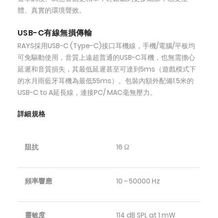
體、真實的環境聲效。
USB-C有線無損傳輸
RAYS採用USB-C (Type-C)接口耳機線，手機/電腦/平板均
可免驅動使用，音質上遠超普通的USB-C耳機，也無需擔心
延遲和音質損失，其最低延遲甚至可達到5ms（遊戲模式下
的水月雨藍牙耳機為最低55ms）。包裝內額外配備1.5米的
USB-C to A延長線，連接PC/ MAC毫無壓力。
詳細規格
阻抗
16 Ω
頻率響應
10 ~ 50000 Hz
靈敏度
114 dB SPL at 1 mW