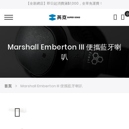
【全新網店】即日起消費滿$1,000，全單免運費！
0
My
Marshall Emberton III 便攜藍牙喇
叭
首頁
Marshall Emberton III 便攜藍牙喇叭
Skip
Skip
to
to
the
the
end
beginning