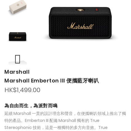
of
of
the
the
images
images
gallery
gallery
Marshall
Marshall Emberton III 便攜藍牙喇叭
HK$1,499.00
為自由而生，為派對而鳴
延續 Marshall 一貫的設計理念和聲音，在便攜喇叭領域上推出了獨
特的產品。Emberton III 配備 Marshall 獨有的 True
Stereophonic 技術，這是一種獨特的多方向音效。True