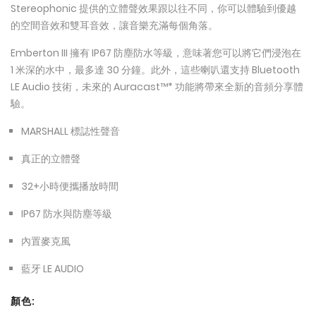
Stereophonic 提供的立體聲效果跟以往不同，你可以體驗到優越
的空間音效和雙耳音效，讓音樂充滿每個角落。
Emberton III 擁有 IP67 防塵防水等級，意味著您可以將它們浸泡在
1 米深的水中，最多達 30 分鐘。此外，這些喇叭還支持 Bluetooth
LE Audio 技術，未來的 Auracast™* 功能將帶來全新的音頻分享體
驗。
MARSHALL 標誌性聲音
真正的立體聲
32+小時便攜播放時間
IP67 防水與防塵等級
內置麥克風
藍牙 LE AUDIO
顏色