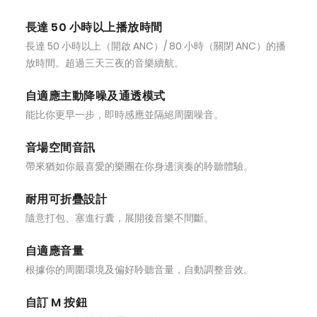
長達 50 小時以上播放時間
長達 50 小時以上（開啟 ANC）/ 80 小時（關閉 ANC）的播
放時間。超過三天三夜的音樂續航。
自適應主動降噪及通透模式
能比你更早一步，即時感應並隔絕周圍噪音。
音場空間音訊
帶來猶如你最喜愛的樂團在你身邊演奏的聆聽體驗。
耐用可折疊設計
隨意打包、塞進行囊，展開後音樂不間斷。
自適應音量
根據你的周圍環境及偏好聆聽音量，自動調整音效。
自訂 M 按鈕