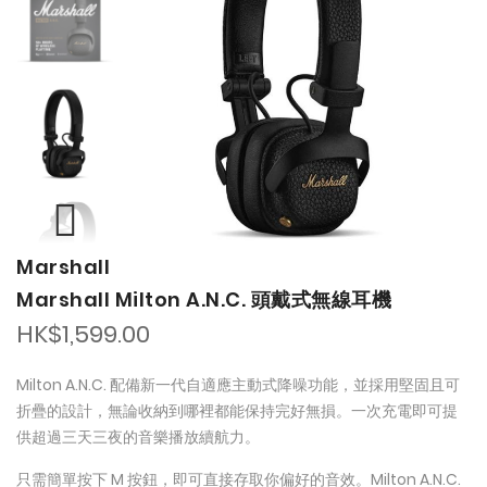
of
of
the
the
images
images
gallery
gallery
Marshall
Marshall Milton A.N.C. 頭戴式無線耳機
HK$1,599.00
Milton A.N.C. 配備新一代自適應主動式降噪功能，並採用堅固且可
折疊的設計，無論收納到哪裡都能保持完好無損。一次充電即可提
供超過三天三夜的音樂播放續航力。
只需簡單按下 M 按鈕，即可直接存取你偏好的音效。Milton A.N.C.