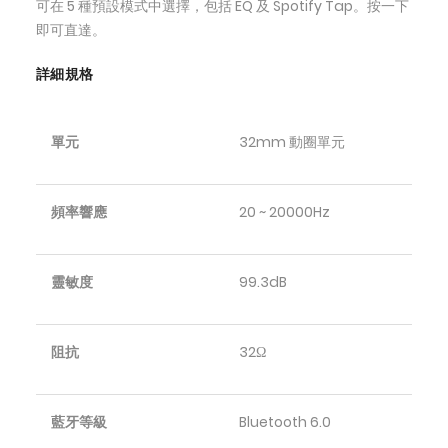
可在 5 種預設模式中選擇，包括 EQ 及 Spotify Tap。按一下
即可直達。
詳細規格
單元
32mm 動圈單元
頻率響應
20 ~ 20000Hz
靈敏度
99.3dB
阻抗
32Ω
藍牙等級
Bluetooth 6.0