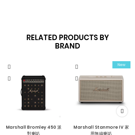
RELATED PRODUCTS BY
BRAND
New
Marshall Bromley 450 派
Marshall Stanmore IV 家
對喇叭
用無線喇叭