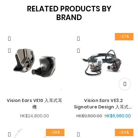
RELATED PRODUCTS BY
BRAND
-27%
Vision Ears VE10 入耳式耳
Vision Ears VE3.2
機
Signature Design 入耳式耳
機
HK$24,800.00
HK$9,500.00
HK$6,980.00
-36%
-34%