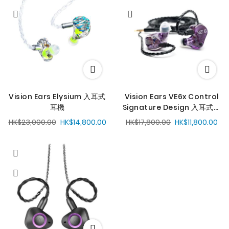
Vision Ears Elysium 入耳式
Vision Ears VE6x Control
耳機
Signature Design 入耳式耳
機
HK$23,000.00
HK$14,800.00
HK$17,800.00
HK$11,800.00