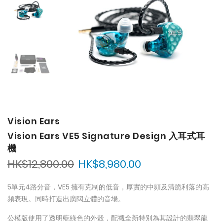
of
of
the
the
images
images
gallery
gallery
Vision Ears
Vision Ears VE5 Signature Design 入耳式耳
機
HK$12,800.00
HK$8,980.00
5單元4路分音，VE5 擁有克制的低音，厚實的中頻及清脆利落的高
頻表現。同時打造出廣闊立體的音場。
公模版使用了透明藍綠色的外殼，配襯全新特別為其設計的翡翠龍