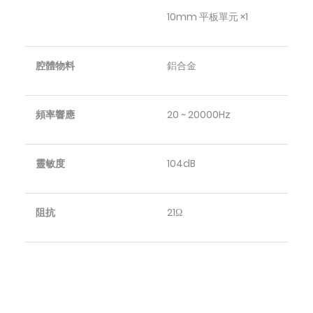
10mm 平板單元 ×1
腔體物料
鋁合金
頻率響應
20 ~ 20000Hz
靈敏度
104dB
阻抗
21Ω