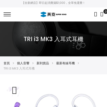
【全新網店】即日起消費滿$1,000，全單免運費！
0
My
TRI i3 MK3 入耳式耳機
首頁
個人音響
新到貨品
最新有線耳機
TRI i3 MK3 入耳式耳機
Skip
Skip
to
to
the
the
end
beginning