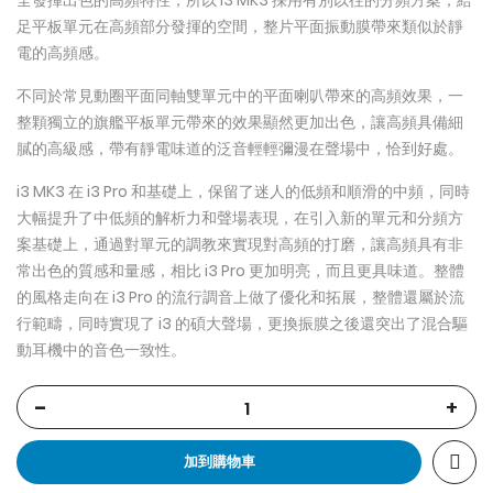
全發揮出色的高頻特性，所以 i3 MK3 採用有別以往的分頻方案，給
足平板單元在高頻部分發揮的空間，整片平面振動膜帶來類似於靜
電的高頻感。
不同於常見動圈平面同軸雙單元中的平面喇叭帶來的高頻效果，一
整顆獨立的旗艦平板單元帶來的效果顯然更加出色，讓高頻具備細
膩的高級感，帶有靜電味道的泛音輕輕彌漫在聲場中，恰到好處。
i3 MK3 在 i3 Pro 和基礎上，保留了迷人的低頻和順滑的中頻，同時
大幅提升了中低頻的解析力和聲場表現，在引入新的單元和分頻方
案基礎上，通過對單元的調教來實現對高頻的打磨，讓高頻具有非
常出色的質感和量感，相比 i3 Pro 更加明亮，而且更具味道。整體
的風格走向在 i3 Pro 的流行調音上做了優化和拓展，整體還屬於流
行範疇，同時實現了 i3 的碩大聲場，更換振膜之後還突出了混合驅
動耳機中的音色一致性。
-
+
加到購物車