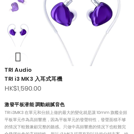
of
of
the
the
images
images
gallery
gallery
TRI Audio
TRI i3 MK3 入耳式耳機
HK$1,590.00
激發平板潜能 調動細膩音色
TRI i3MK3 在單元和分頻上做的最大的變化就是讓 10mm 旗艦全頻
平板單元作為高頻響應，因為平板單元的發聲特性，發聲面積不够
的情况下較難兼顧完整的聽感。只做中高頻響應的情况下也較難完