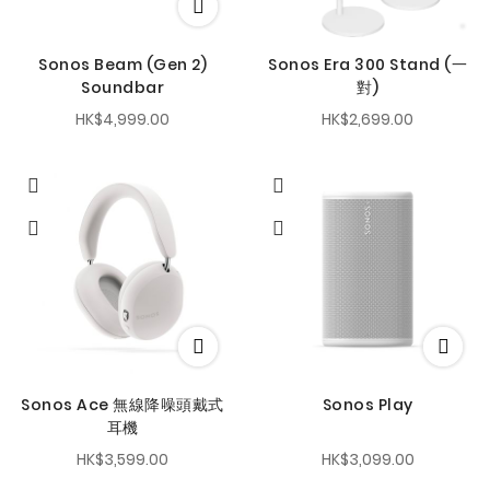
Sonos Beam (Gen 2)
Sonos Era 300 Stand (一
Soundbar
對)
HK$4,999.00
HK$2,699.00
Sonos Ace 無線降噪頭戴式
Sonos Play
耳機
HK$3,599.00
HK$3,099.00