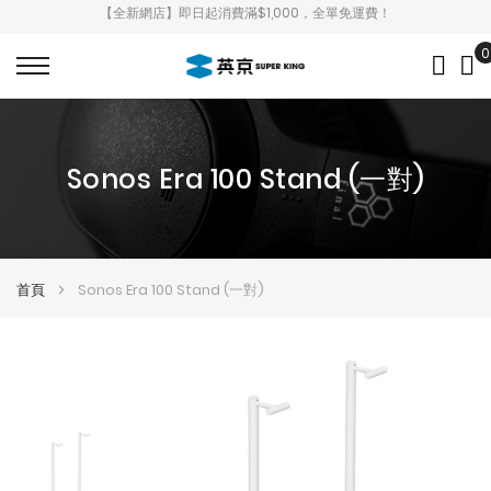
【全新網店】即日起消費滿$1,000，全單免運費！
0
My
Sonos Era 100 Stand (一對)
首頁
Sonos Era 100 Stand (一對)
Skip
Skip
to
to
the
the
end
beginning
of
of