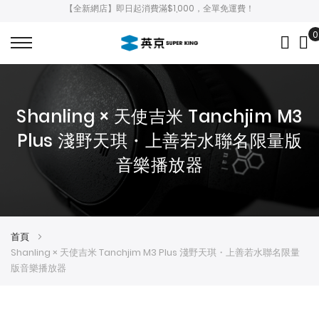
【全新網店】即日起消費滿$1,000，全單免運費！
0
My
Shanling × 天使吉米 Tanchjim M3
Plus 淺野天琪・上善若水聯名限量版
音樂播放器
首頁
Shanling × 天使吉米 Tanchjim M3 Plus 淺野天琪・上善若水聯名限量
版音樂播放器