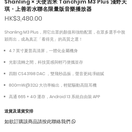
Shanling × 天使吉米 Tanchjim M3 Plus 淺野天
琪・上善若水聯名限量版音樂播放器
HK$3,480.00
Shanling M3 Plus，用它出眾的顏值和強勁配置，在眾多選手中脫
穎而出，成為真正「看得見」的高質之選！
4.7 英寸夏普高清屏，一體化金屬機身
光影流轉之間，科技質感與輕巧便攜並存
四顆 CS43198 DAC ，雙飛秒晶振，聲音更純凈細膩
800mW@32Ω 大功率輸出，輕鬆驅動高阻耳機
高通 665 + 4G 運存，Android 13 系統自由裝 APP
送貨及退貨安排
如欲訂購該商品請按此聯絡我們