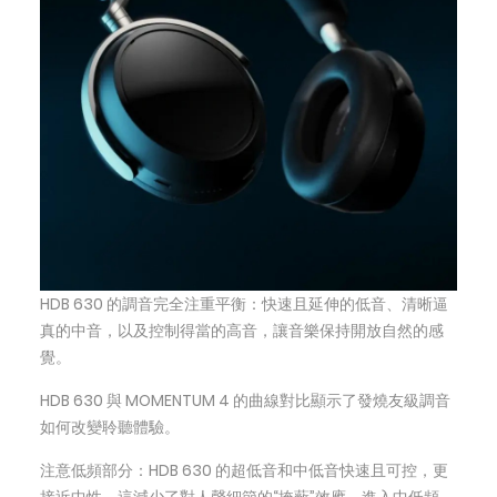
HDB 630 的調音完全注重平衡：快速且延伸的低音、清晰逼
真的中音，以及控制得當的高音，讓音樂保持開放自然的感
覺。
HDB 630 與 MOMENTUM 4 的曲線對比顯示了發燒友級調音
如何改變聆聽體驗。
注意低頻部分：HDB 630 的超低音和中低音快速且可控，更