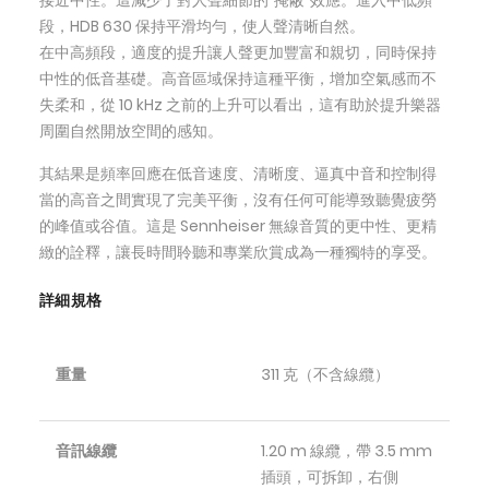
接近中性。這減少了對人聲細節的“掩蔽”效應。進入中低頻
段，HDB 630 保持平滑均勻，使人聲清晰自然。
在中高頻段，適度的提升讓人聲更加豐富和親切，同時保持
中性的低音基礎。高音區域保持這種平衡，增加空氣感而不
失柔和，從 10 kHz 之前的上升可以看出，這有助於提升樂器
周圍自然開放空間的感知。
其結果是頻率回應在低音速度、清晰度、逼真中音和控制得
當的高音之間實現了完美平衡，沒有任何可能導致聽覺疲勞
的峰值或谷值。這是 Sennheiser 無線音質的更中性、更精
緻的詮釋，讓長時間聆聽和專業欣賞成為一種獨特的享受。
詳細規格
重量
311 克（不含線纜）
音訊線纜
1.20 m 線纜，帶 3.5 mm
插頭，可拆卸，右側