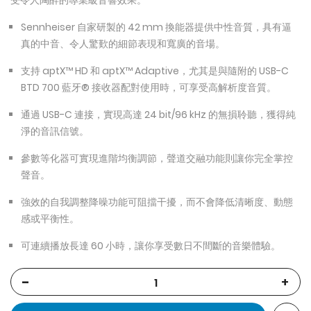
受令人陶醉的專業級音響效果。
Sennheiser 自家研製的 42 mm 換能器提供中性音質，具有逼
真的中音、令人驚歎的細節表現和寬廣的音場。
支持 aptX™ HD 和 aptX™ Adaptive，尤其是與隨附的 USB-C
BTD 700 藍牙® 接收器配對使用時，可享受高解析度音質。
通過 USB-C 連接，實現高達 24 bit/96 kHz 的無損聆聽，獲得純
淨的音訊信號。
參數等化器可實現進階均衡調節，聲道交融功能則讓你完全掌控
聲音。
強效的自我調整降噪功能可阻擋干擾，而不會降低清晰度、動態
感或平衡性。
可連續播放長達 60 小時，讓你享受數日不間斷的音樂體驗。
-
+