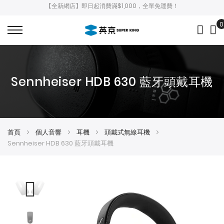
【全新網店】即日起消費滿$1,000，全單免運費！
0
My
Sennheiser HDB 630 藍牙頭戴耳機
首頁
個人音響
耳機
頭戴式無線耳機
Sennheiser HDB 630 藍牙頭戴耳機
Skip
Skip
to
to
the
the
end
beginning