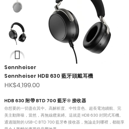
of
of
the
the
images
images
gallery
gallery
Sennheiser
Sennheiser HDB 630 藍牙頭戴耳機
HK$4,199.00
HDB 630 附帶 BTD 700 藍牙® 接收器
你想要的一切盡在其中。高解析度、中性音色、超長電池續航、完
美主動降噪，當然，再無線纜束縛。這就是 HDB 630 封閉式耳機。
通過隨附的 USB-C BTD 700 藍牙® 接收器，無論走到哪裡，都能享