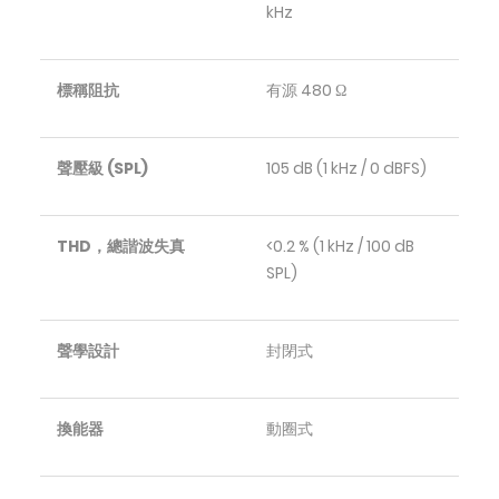
kHz
標稱阻抗
有源 480 Ω
聲壓級 (SPL)
105 dB (1 kHz / 0 dBFS)
THD，總諧波失真
<0.2 % (1 kHz / 100 dB
SPL)
聲學設計
封閉式
換能器
動圈式