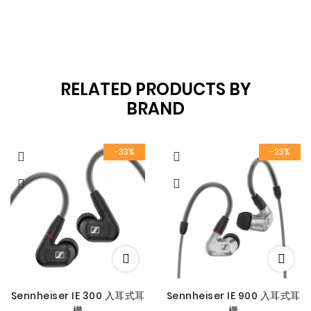
RELATED PRODUCTS BY
BRAND
-33%
-23%
Sennheiser IE 300 入耳式耳
Sennheiser IE 900 入耳式耳
機
機