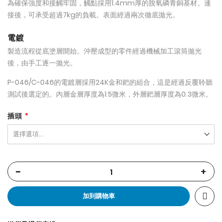
為確保強度和接觸牢固，觸點採用1.4mm厚的脫氧磷青銅基材。連
接後，可承受超過7kg的負載。表面經過兩次徹底拋光。
電鍍
製造流程從底塗層開始。沖壓成型的零件經過機械加工滾筒拋光
後，由手工逐一拋光。
P-046/C-046的電鍍層採用24K金和鈀的組合，這是經過反覆聆聽
測試後選定的。內層金層厚度為1.5微米，外層鈀層厚度為0.3微米。
插頭
-
+
加到購物車