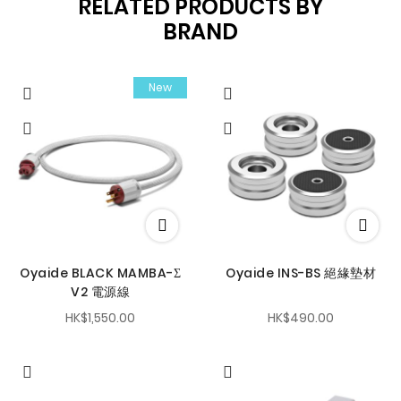
RELATED PRODUCTS BY
BRAND
New
Oyaide BLACK MAMBA-Σ
Oyaide INS-BS 絕緣墊材
V2 電源線
HK$1,550.00
HK$490.00