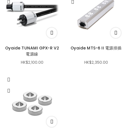
Oyaide TUNAMI GPX-R V2
Oyaide MTS-6 II 電源排插
電源線
HK$2,100.00
HK$2,350.00