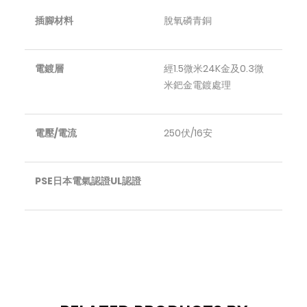
插腳材料
脫氧磷青銅
電鍍層
經1.5微米24K金及0.3微
米鈀金電鍍處理
電壓/電流
250伏/16安
PSE日本電氣認證UL認證