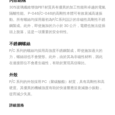
內部結構
30%玻璃纖維增強PBT材質具有優異的加工性能和卓越的電氣
隔離性能。 P-046/C-046的高剛性本體可有效衰減高速振
動。所有螺絲均採用最初為P/C系列設計的非磁性高剛性不銹
鋼製成。此外，即使施加的力小於 30 公斤，電纜也無法從插
頭上脫落，這是一項重要的安全特性。
不銹鋼螺絲
P/C 系列的螺絲均採用高強度不銹鋼製成，即使施加過大的
力，螺絲頭也不會變形。此外，由於其為非磁性材料，因此
在連接部位不會產生磁性，有助於實現高信噪比。
外殼
P/C 系列的外殼採用 PC（聚碳酸酯）材質，具有高剛性和高
硬度。其優異的機械強度有助於快速響應並衰減微小振動，
從而減少失真。
詳細規格