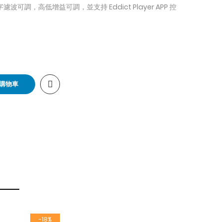
可調，高低增益可調，並支持 Eddict Player APP 控
購物車
-18%