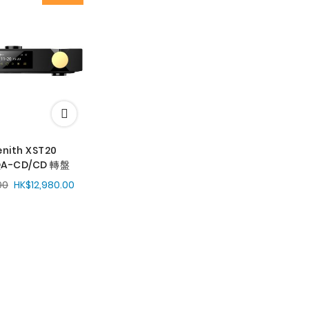
enith XST20
QA-CD/CD 轉盤
00
HK$12,980.00