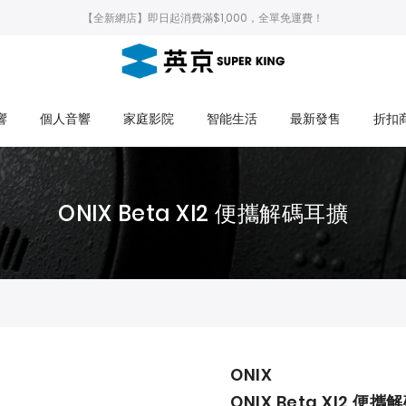
【全新網店】即日起消費滿$1,000，全單免運費！
響
個人音響
家庭影院
智能生活
最新發售
折扣
ONIX Beta XI2 便攜解碼耳擴
ONIX
ONIX Beta XI2 便