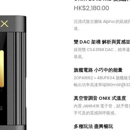
HK$2,180.00
沉浸式復古膽味 Alpha 的延
達。
雙 DAC 架構 解析與質感
採用雙 CS43198 DAC
基底。
旗艦電路 小巧中的能量
2OPA1662＋4BUF634
輸出功率高達單端180mW@32
真空管調音 ONIX 式溫度
內置 JAN6418 電子管，
手可及的質感與呼吸感。
多種玩法 盡興暢玩