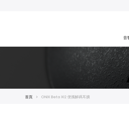
音
首頁
ONIX Beta XI2 便攜解碼耳擴
Skip
Skip
to
to