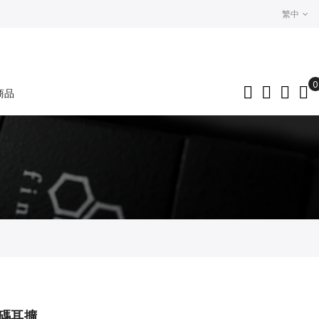
繁中
0
商品
My
攜解碼耳擴