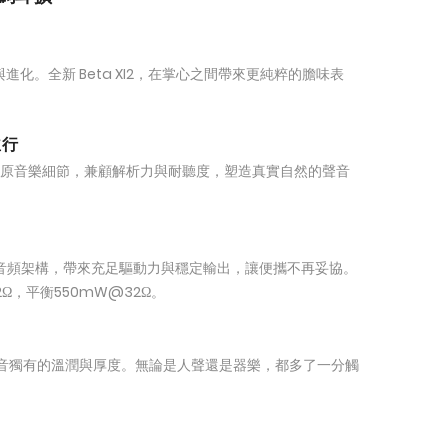
續與進化。全新 Beta XI2，在掌心之間帶來更純粹的膽味表
並行
，精準還原音樂細節，兼顧解析力與耐聽度，塑造真實自然的聲音
 旗艦級音頻架構，帶來充足驅動力與穩定輸出，讓便攜不再妥協。
Ω，平衡550mW@32Ω。
賦予聲音獨有的溫潤與厚度。無論是人聲還是器樂，都多了一分觸