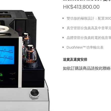
HK$413,800.00
雙功放的極致設計：配置300
真空管部分負責高及中音單
晶體管部分負責耗電的低音
DualView™ 功率輸出表
送貨及退貨安排
如欲訂購該商品請按此聯