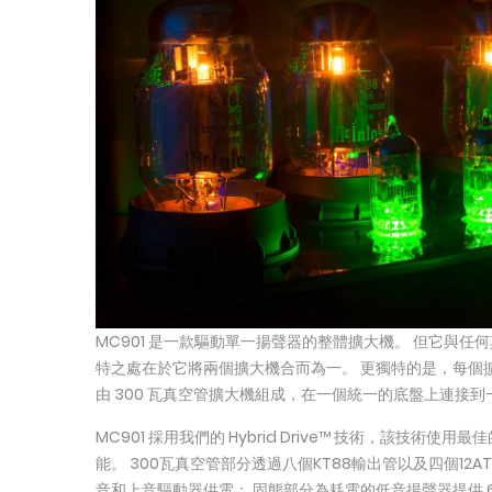
MC901 是一款驅動單一揚聲器的整體擴大機。 但它與任何
特之處在於它將兩個擴大機合而為一。 更獨特的是，每個擴
由 300 瓦真空管擴大機組成，在一個統一的底盤上連接到一
MC901 採用我們的 Hybrid Drive™ 技術，該技術
能。 300瓦真空管部分透過八個KT88輸出管以及四個12A
音和上音驅動器供電； 固態部分為耗電的低音揚聲器提供 600