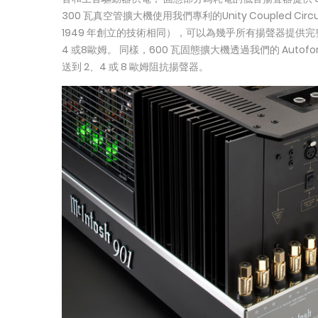
300 瓦真空管擴大機使用我們專利的Unity Coupled Circu
1949 年創立的技術相同），可以為幾乎所有揚聲器提供完
4 或8歐姆。 同樣，600 瓦固態擴大機透過我們的 Autofo
送到 2、4 或 8 歐姆阻抗揚聲器。