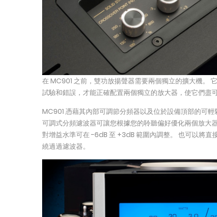
在 MC901 之前，雙功放揚聲器需要兩個獨立的擴大機。
試驗和錯誤，才能正確配置兩個獨立的放大器，使它們盡
MC901 憑藉其內部可調節分頻器以及位於設備頂部的可
可調式分頻濾波器可讓您根據您的聆聽偏好優化兩個放大器
對增益水準可在 -6dB 至 +3dB 範圍內調整。 也可以
繞過過濾波器。