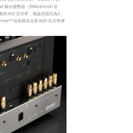
it 輸出變壓器（與McIntosh 於
整的300 瓦功率，無論其阻抗為2、
rmer™ 技術將其全部 600 瓦功率傳