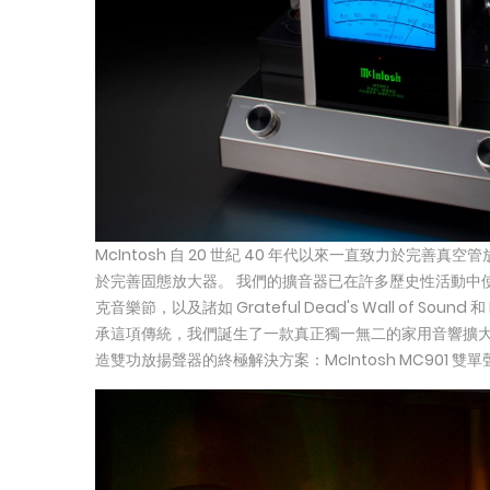
McIntosh 自 20 世紀 40 年代以來一直致力於完善真空
於完善固態放大器。 我們的擴音器已在許多歷史性活動中
克音樂節，以及諸如 Grateful Dead's Wall of Sound
承這項傳統，我們誕生了一款真正獨一無二的家用音響擴
造雙功放揚聲器的終極解決方案：McIntosh MC901 雙