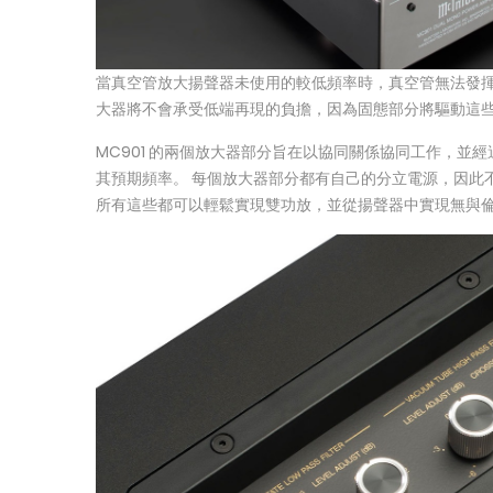
當真空管放大揚聲器未使用的較低頻率時，真空管無法發揮最
大器將不會承受低端再現的負擔，因為固態部分將驅動這
MC901 的兩個放大器部分旨在以協同關係協同工作，並
其預期頻率。 每個放大器部分都有自己的分立電源，因此
所有這些都可以輕鬆實現雙功放，並從揚聲器中實現無與