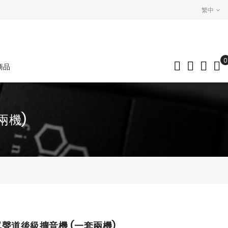
繁中
0
商品
My
兩機)
 雙單聲道後級擴音機 (一套兩機)