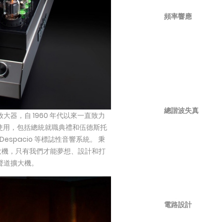
頻率響應
總諧波失真
管放大器，自 1960 年代以來一直致力
使用，包括總統就職典禮和伍德斯托
 和 Despacio 等標誌性音響系統。 秉
大機，只有我們才能夢想、設計和打
單聲道擴大機。
電路設計