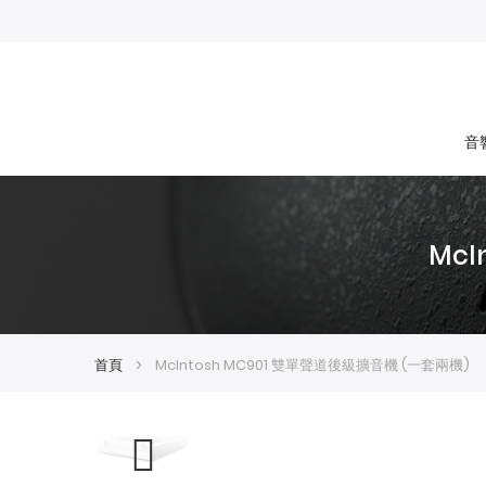
音
Mc
首頁
McIntosh MC901 雙單聲道後級擴音機 (一套兩機)
Skip
Skip
to
to