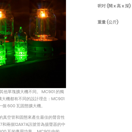
呎吋 (闊 x 高 x 深)
重量 (公斤)
其他單塊擴大機不同。 MC901 的獨
大機都有不同的設計理念：MC901
個 600 瓦固態擴大機。
使用最佳的真空管和固態來產生最佳的聲音性
T7和兩個12AX7A訊號管為揚聲器的中
 瓦的專用功率。 MC901 中的