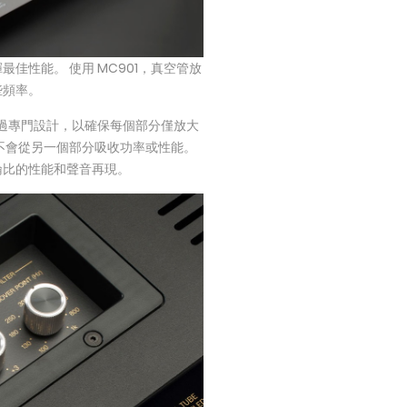
佳性能。 使用 MC901，真空管放
些頻率。
經過專門設計，以確保每個部分僅放大
不會從另一個部分吸收功率或性能。
倫比的性能和聲音再現。