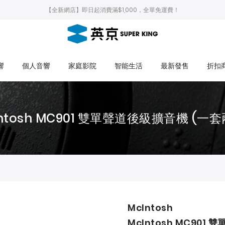
【全新網店】即日起消費滿$1,000，全單免運費！
響
個人音響
家庭影院
智能生活
最新發售
折扣
Intosh MC901 雙單聲道後級擴音機 (一套
McIntosh
McIntosh MC901