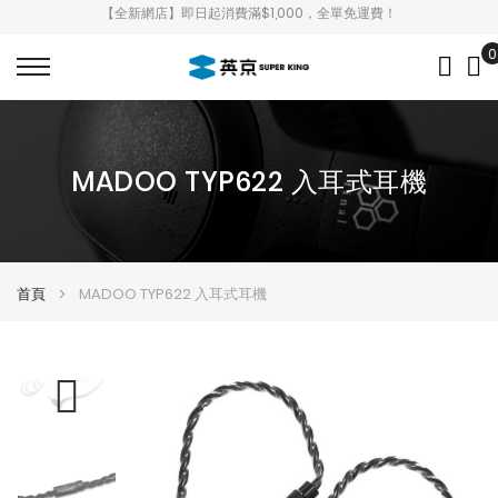
【全新網店】即日起消費滿$1,000，全單免運費！
0
My
MADOO TYP622 入耳式耳機
首頁
MADOO TYP622 入耳式耳機
Skip
Skip
to
to
the
the
end
beginning
of
of