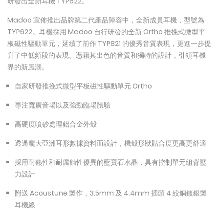
研發出全新耳機 TYP622。
Madoo 宣佈推出品牌第二代產品陣容中，全新成員耳機，型號為
TYP622。耳機採用 Madoo 自行研發的全新 Ortho 推挽式微型平
板磁性驅動單元，延續了前作 TYP821 的優秀音質表現，更進一步提
升了中低頻段的表現。憑藉其出色的音質和獨特的設計，引領耳機
界的新風潮。
自家研發推挽式微型平板磁性驅動單元 Ortho
專注寬廣音場以及強勁臨場體驗
高硬度噴砂處理鋁合金外殼
透過龐大亞洲耳形數據資料而設計，機殼形狀貼合度更高更舒適
採用耐熱性和耐腐蝕性優異的藍寶石水晶，具有控制單元組背壓
力設計
附送 Acoustune 製作，3.5mm 及 4.4mm 插頭 4 絞銅鍍銀製
耳機線