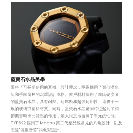
藍寶石水晶美學
秉持「可長期使用的耳機」設計理念，團隊採用了類似潛水
艇和手錶窗戶的沉重設計風格。窗戶材料採用了摩氏硬度 9
的藍寶石水晶，具有耐熱、耐腐蝕和超強耐用性，遠勝于一
般的玻璃或塑料材質。同時，藍寶石水晶窗同時也起到了調
節擴音時單元背壓的作用，最大限度地發揮了單元的性能。
TYP622 採用了 Madoo 第二代產品線常見的八角設計，以及
表達"沉重音質"的色彩設計。