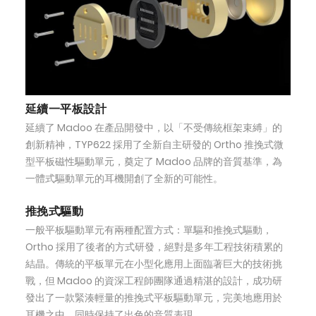
延續一平板設計
延續了 Madoo 在產品開發中，以「不受傳統框架束縛」的
創新精神，TYP622 採用了全新自主研發的 Ortho 推挽式微
型平板磁性驅動單元，奠定了 Madoo 品牌的音質基準，為
一體式驅動單元的耳機開創了全新的可能性。
推挽式驅動
一般平板驅動單元有兩種配置方式：單驅和推挽式驅動，
Ortho 採用了後者的方式研發，絕對是多年工程技術積累的
結晶。傳統的平板單元在小型化應用上面臨著巨大的技術挑
戰，但 Madoo 的資深工程師團隊通過精湛的設計，成功研
發出了一款緊湊輕量的推挽式平板驅動單元，完美地應用於
耳機之中，同時保持了出色的音質表現。