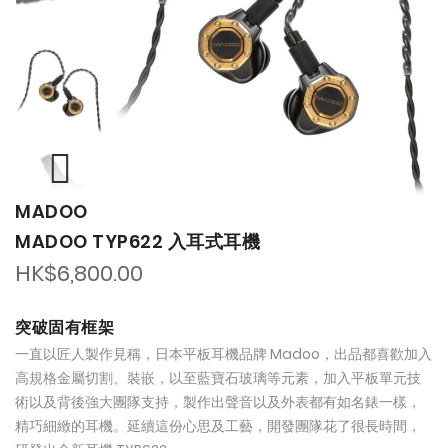
the
the
images
images
gallery
gallery
MADOO
MADOO TYP622 入耳式耳機
HK$6,800.00
突破固有框架
一直以匠人製作見稱，日本平板耳機品牌 Madoo，出品都喜歡加入
高規格金屬切割、裝嵌，以至藍寶石玻璃等元素，加入平板單元技
術以及背後強大團隊支持，製作出聲音以及外表都有如名錶一樣，
精巧細緻的耳機。延續這份心思及工藝，開發團隊花了很長時間，