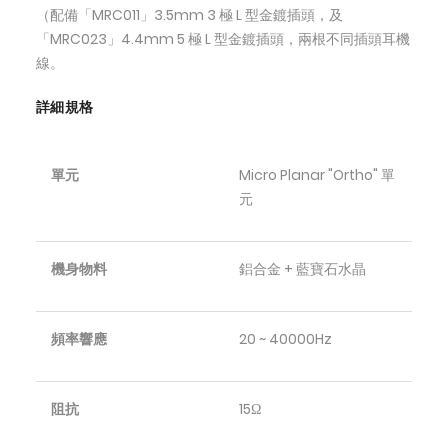
（配備「MRC011」3.5mm 3 極 L 型金鍍插頭，及
「MRC023」4.4mm 5 極 L 型金鍍插頭，兩根不同插頭耳機
線。
詳細規格
單元
Micro Planar "Ortho" 單
元
機身物料
鋁合金 + 藍寶石水晶
頻率響應
20 ~ 40000Hz
阻抗
15Ω