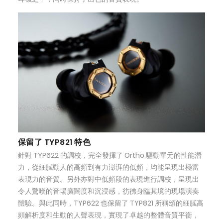
保留了 TYP821 特色
針對 TYP622 的調校，完全發揮了 Ortho 驅動單元的性能潛
力，從細膩動人的高頻到有力澎湃的低頻，均能呈現出極富
表現力的音質。另外亦對中低頻段的表現進行調校，呈現出
令人驚嘆的音場廣闊度和沉浸感，彷彿身臨其境的現場演奏
體驗。與此同時，TYP622 也保留了 TYP821 所稱頌的細膩高
頻解析度和生動的人聲表現，實現了卓越的整體音質平衡，