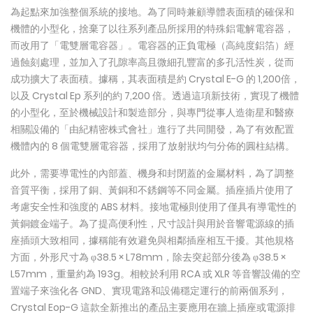
為起點來加強整個系統的接地。為了同時兼顧導體表面積的確保和
機體的小型化，捨棄了以往系列產品所採用的特殊鋁電解電容器，
而改用了「電雙層電容器」。電容器的正負電極（高純度鋁箔）經
過蝕刻處理，並加入了孔隙率高且微細孔豐富的多孔活性炭，從而
成功擴大了表面積。據稱，其表面積是約 Crystal E-G 的 1,200倍，
以及 Crystal Ep 系列的約 7,200 倍。透過這項新技術，實現了機體
的小型化，至於機械設計和製造部分，與專門從事人造衛星和醫療
相關設備的「由紀精密株式會社」進行了共同開發，為了有效配置
機體內的 8 個電雙層電容器，採用了放射狀均勻分佈的圓柱結構。
此外，需要導電性的內部蓋、機身和封閉蓋的金屬材料，為了調整
音質平衡，採用了銅、黃銅和不銹鋼等不同金屬。插座插片使用了
考慮安全性和強度的 ABS 材料。接地電極則使用了僅具有導電性的
黃銅鍍金端子。為了提高便利性，尺寸設計與用於音響電源線的插
座插頭大致相同，據稱能有效避免與相鄰插座相互干擾。其他規格
方面，外形尺寸為 φ38.5 × L78mm，除去突起部分後為 φ38.5 ×
L57mm，重量約為 193g。相較於利用 RCA 或 XLR 等音響設備的空
置端子來強化各 GND、實現電路和設備穩定運行的前兩個系列，
Crystal Eop-G 這款全新推出的產品主要應用在牆上插座或電源排