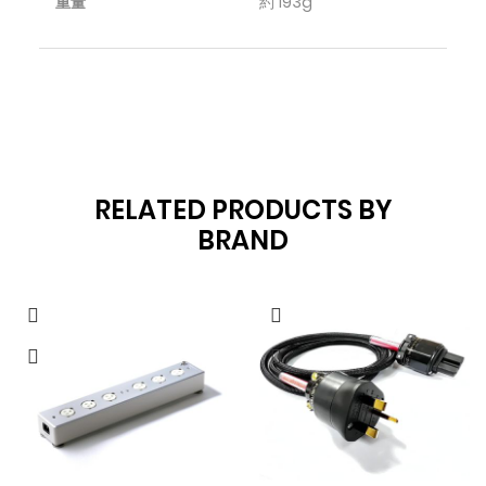
重量
約 193g
RELATED PRODUCTS BY
BRAND