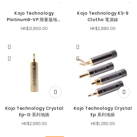
Kojo Technology
Kojo Technology KS-9
Platinum6-VP 限量版地盒
Clotho 電源線
電源分配器
HK$21,800.00
HK$2,880.00
Kojo Technology Crystal
Kojo Technology Crystal
Ep-G 系列地插
Ep 系列地插
HK$2,580.00
HK$1,280.00