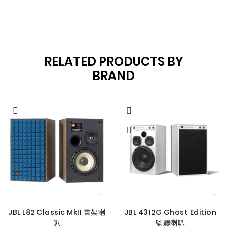
RELATED PRODUCTS BY
BRAND
JBL L82 Classic MkII 書架喇
JBL 4312G Ghost Edition
叭
監聽喇叭