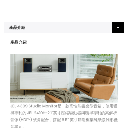
產品介紹
產品介紹
JBL 4309 Studio Monitor是一款高性能書桌型音箱，使用獲
得專利的 JBL 2410H-2 1"英寸壓縮驅動器與獲得專利的高解析
音像 (HDI™) 號角配合，搭配 6.5" 英寸鑄造框架純紙漿錐形低
音單元。