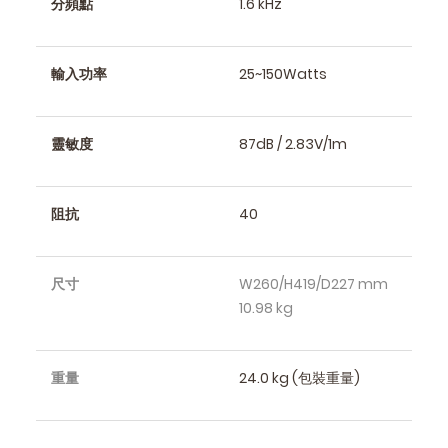
分頻點
1.6 kHz
輸入功率
25~150Watts
靈敏度
87dB / 2.83V/1m
阻抗
40
尺寸
W260/H419/D227 mm
10.98 kg
重量
24.0 kg (包裝重量)