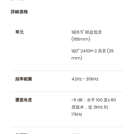
詳細規格
單元
1組6.5" 紙盆低音
(165mm)
1組1" 2410H-2 高音 (25
mm)
頻率範圍
42Hz - 30kHz
覆蓋角度
-6 dB：水平 100 度x 80
度版本，從 2kHz 到
17kHz