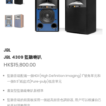
the
the
images
images
gallery
gallery
JBL
JBL 4309 監聽喇叭
HK$15,800.00
監聽音箱配備一個HDI (High Definition Imaging) 1"號角單元和
一個6.5"紙盆式(Pure-pulp)低音單元
書架型監聽級喇叭新標準
監聽音箱的前面板採用一個超高頻音色調節器, 用户可以根據自己
的喜好調整聲音