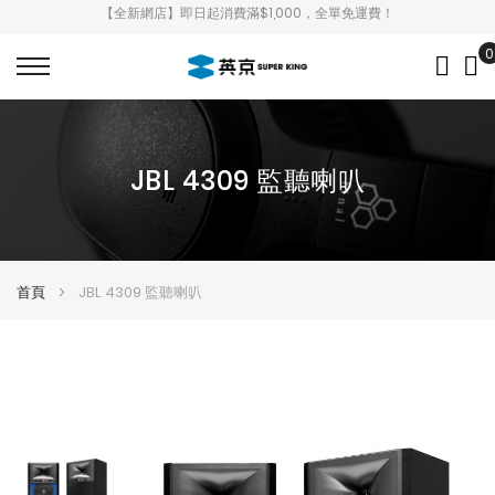
【全新網店】即日起消費滿$1,000，全單免運費！
0
My
JBL 4309 監聽喇叭
首頁
JBL 4309 監聽喇叭
Skip
Skip
to
to
the
the
end
beginning
of
of