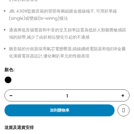
JBL 4309監聽音箱的背部有兩組鍍金接線端子, 可用於單線
(single)或雙線(bi-wiring)接法
通過將低音揚聲器和中音的交叉頻率設置為低於人類聽覺敏感區
域的頻帶,減少了由於相位變化引起的不適感
聽音箱的分頻器採用氣芯電變壓器,鑄線纏繞電阻器和低ESR金屬
化薄膜電容器設計,優化喇叭單元的性能表現
顏色
-
+
加到購物車
送貨及退貨安排