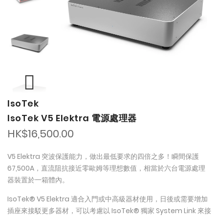
the
the
images
images
gallery
gallery
IsoTek
IsoTek V5 Elektra 電源處理器
HK$16,500.00
V5 Elektra 突波保護能力，做出最低要求的四倍之多！瞬間保護
67,500A，直流阻抗接近零歐姆等理想數值，相當於六台電源處理
器裝置於一箱體內。
IsoTek® V5 Elektra 適合入門或中高級器材使用，日後或需要增加
插座來接駁更多器材，可以考慮以 IsoTek® 獨家 System Link 來接