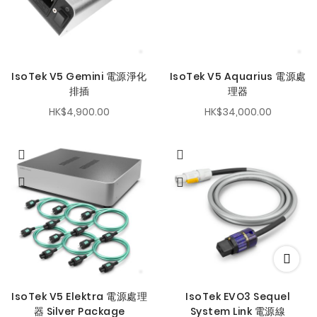
IsoTek V5 Gemini 電源淨化
IsoTek V5 Aquarius 電源處
排插
理器
HK$4,900.00
HK$34,000.00
IsoTek V5 Elektra 電源處理
IsoTek EVO3 Sequel
器 Silver Package
System Link 電源線