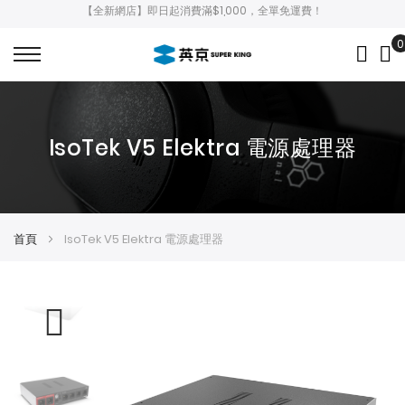
【全新網店】即日起消費滿$1,000，全單免運費！
0
My
IsoTek V5 Elektra 電源處理器
首頁
IsoTek V5 Elektra 電源處理器
Skip
Skip
to
to
the
the
end
beginning
of
of