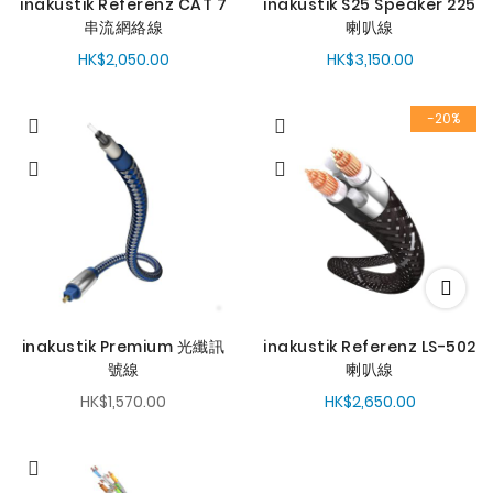
inakustik Referenz CAT 7
inakustik S25 Speaker 225
串流網絡線
喇叭線
HK$2,050.00
HK$3,150.00
-20%
inakustik Premium 光纖訊
inakustik Referenz LS-502
號線
喇叭線
HK$1,570.00
HK$2,650.00