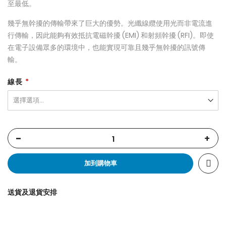
至最低。
幾乎無幹擾的傳輸帶來了巨大的優勢。光纖線纜使用光而非電流進
行傳輸，因此能夠有效抵抗電磁幹擾 (EMI) 和射頻幹擾 (RFI)。即使
在電子設備眾多的環境中，也能實現可靠且幾乎無幹擾的訊號傳
輸。
線長
-
+
加到購物車
送貨及退貨安排