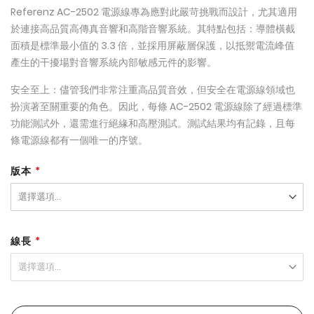
Referenz AC-2502 電源線專為應對此嚴苛挑戰而設計，尤其適用
於連接高品質高傳真音響和高階音響系統。其特點包括：導體橫截
面積是標準最小值的 3.3 倍，並採用屏蔽層保護，以抵禦電流峰值
產生的干擾場對音響系統內部敏感元件的影響。
安全至上：儘管我們非常注重高品質音效，但安全在電源線領域也
扮演著至關重要的角色。因此，每條 AC-2502 電源線除了經過標準
功能測試外，還需進行絕緣和高壓測試。測試結果均有記錄，且每
條電源線都有一個唯一的序號。
版本
線長