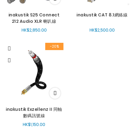
inakustik S25 Connect
inakustik CAT 8.1網絡線
212 Audio XLR 喇叭線
HK$2,850.00
HK$2,500.00
-20%
inakustik Exzellenz II 同軸
數碼訊號線
HK$1,150.00