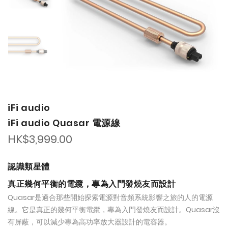
the
the
images
images
gallery
gallery
iFi audio
iFi audio Quasar 電源線
HK$3,999.00
認識類星體
真正幾何平衡的電纜，專為入門發燒友而設計
Quasar是適合那些開始探索電源對音頻系統影響之旅的人的電源
線。它是真正的幾何平衡電纜，專為入門發燒友而設計。Quasar沒
有屏蔽，可以減少專為高功率放大器設計的電容器。