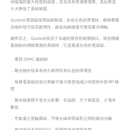
何磁場的最大程度的保護，並且具有零感應電壓。其結果是
大大降低了系統噪聲。
Quasar電源線採用純銅製成，具有出色的導電性，耐衝擊聚
合物外殼可提高耐用性，鍍金純銅連接可實現最佳傳輸。
總而言之，Quasar提供了卓越的聲音性能價格比。當您構建
最挑剔但價格實惠的系統時，它是最適合您的電源線。
．重質 OFHC 連鑄銅
．聚合物外殼具有持久耐用性和出色的導電性
．每條電源線的並行屏蔽可最大限度地減少內部和外部 RFI 噪
聲
．聚合物基體不受水分影響、非晶態、尺寸精度高、介電常
數低
．空氣電介質輪廓線，平衡火線和零線對之間的最佳分離
．槍式地線不扭絞設計，顯著降低地環路噪聲