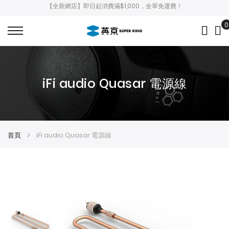
【全新網店】即日起消費滿$1,000，全單免運費！
0
My
iFi audio Quasar 電源線
首頁
iFi audio Quasar 電源線
Skip
Skip
to
to
the
the
end
beginning
of
of