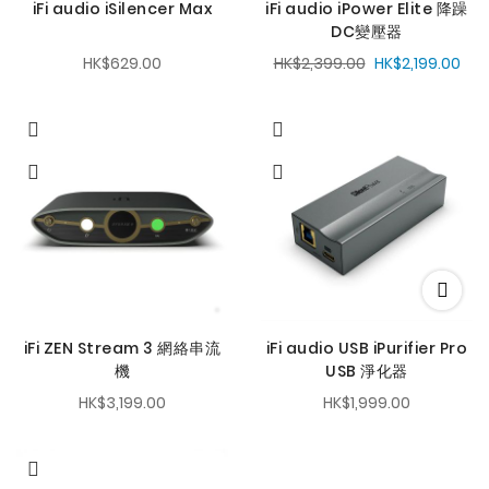
iFi audio iSilencer Max
iFi audio iPower Elite 降躁
DC變壓器
HK$629.00
HK$2,399.00
HK$2,199.00
iFi ZEN Stream 3 網絡串流
iFi audio USB iPurifier Pro
機
USB 淨化器
HK$3,199.00
HK$1,999.00