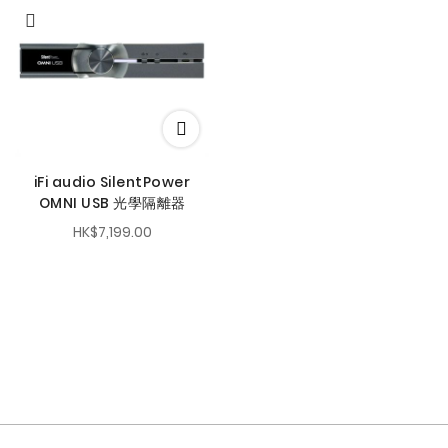
iFi audio SilentPower
OMNI USB 光學隔離器
HK$7,199.00