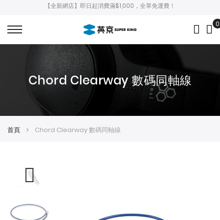
【全新網店】即日起消費滿$1,000，全單免運費！
0
My
Chord Clearway 數碼同軸線
首頁
Chord Clearway 數碼同軸線
Skip
Skip
to
to
the
the
end
beginning
of
of