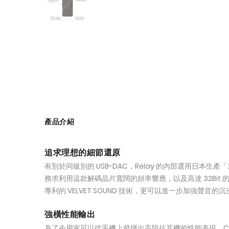
產品介紹
追求理想的細節還原
有別於同級別的 USB-DAC，Relay 的內部選用日本生產「旭
務求利用這款解碼晶片寬闊的頻率響應，以及高達 32Bit
專利的 VELVET SOUND 技術，更可以進一步加強聲
強橫性能輸出
為了令用家可以從手機上發揮出高阻抗耳機的性能表現，Campfir