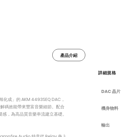
產品介紹
詳細規格
DAC 晶片
化成」的 AKM 4493SEQ DAC，
 的解碼效能帶來豐富音樂細節。配合
機身物料
音的沉浸感，為高品質音樂串流建立基礎。
輸出
e Audio 特意從 Relay 身上