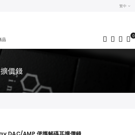
繁中
0
商品
My
碼耳擴價錢
Relay DAC/AMP 便攜解碼耳擴價錢