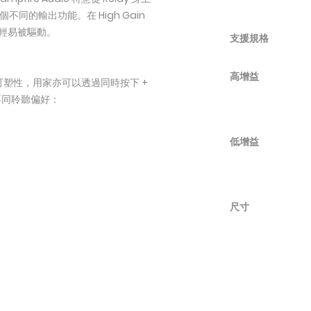
兩個不同的輸出功能。在 High Gain
可輕易被驅動。
支援規格
高增益
的可塑性，用家亦可以透過同時按下 +
不同聆聽偏好：
低增益
尺寸