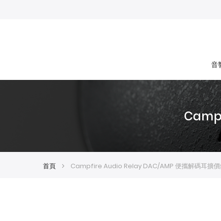
音
Camp
首頁
Campfire Audio Relay DAC/AMP 便攜解碼耳擴
Skip
Skip
to
to