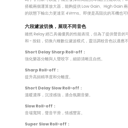
搭載兩個運算放大器，能夠提供 Low Gain、High Gain 
的狀態下輸出力更達至 4Vrms。即便是高阻抗的耳機也
六段濾波切換，展現不同音色
雖然 Relay 經己具備優異的性能表現，但為了提供聲音
和 - 按鈕，切換六種數位濾波模式，靈活調校音色以適應
Short Delay Sharp Roll-off：
強化樂器分離與人聲咬字，細節清晰且自然。
Sharp Roll-off：
提升高頻精準度和分離度。
Short Delay Slow Roll-off：
溫暖濃厚，沉浸感強，適合氛圍音樂。
Slow Roll-off：
音場寬闊，聲音平滑，情感豐富。
Super Slow Roll-off：