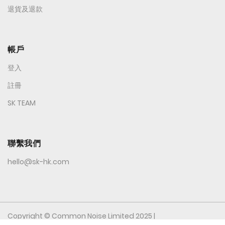
退貨及退款
帳戶
登入
註冊
SK TEAM
聯繫我們
hello@sk-hk.com
Copyright © Common Noise Limited 2025 |
All Rights Reserved