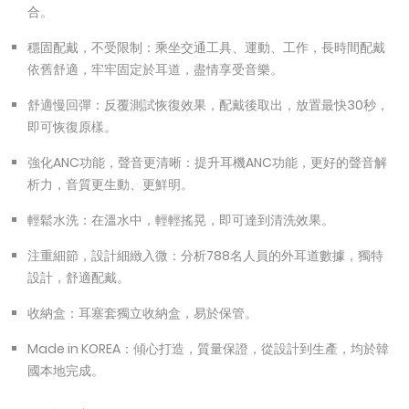
合。
穩固配戴，不受限制：乘坐交通工具、運動、工作，長時間配戴
依舊舒適，牢牢固定於耳道，盡情享受音樂。
舒適慢回彈：反覆測試恢復效果，配戴後取出，放置最快30秒，
即可恢復原樣。
強化ANC功能，聲音更清晰：提升耳機ANC功能，更好的聲音解
析力，音質更生動、更鮮明。
輕鬆水洗：在溫水中，輕輕搖晃，即可達到清洗效果。
注重細節，設計細緻入微：分析788名人員的外耳道數據，獨特
設計，舒適配戴。
收納盒：耳塞套獨立收納盒，易於保管。
Made in KOREA：傾心打造，質量保證，從設計到生產，均於韓
國本地完成。