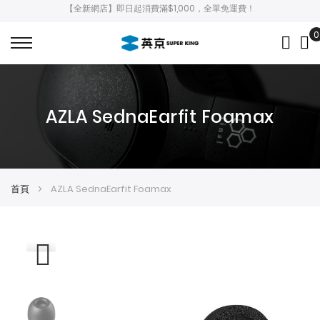
【全新網店】即日起消費滿$1,000，全單免運費！
0
My
AZLA SednaEarfit Foamax
首頁
AZLA SednaEarfit Foamax
Skip
Skip
to
to
the
the
end
beginning
of
of