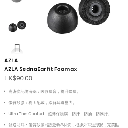
the
the
images
images
gallery
gallery
AZLA
AZLA SednaEarfit Foamax
HK$90.00
高密度記憶海綿：吸收噪音，提升降噪。
優質矽膠：穩固配戴，緩解耳道壓力。
Ultra Thin Coated：超薄保護膜，防汗、防油、防髒汙。
舒適貼耳：優質矽膠+記憶海綿材質，根據外耳道形狀，完美貼