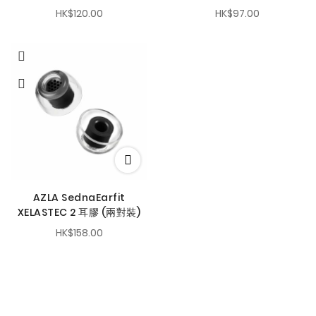
HK$120.00
HK$97.00
AZLA SednaEarfit
XELASTEC 2 耳膠 (兩對裝)
HK$158.00