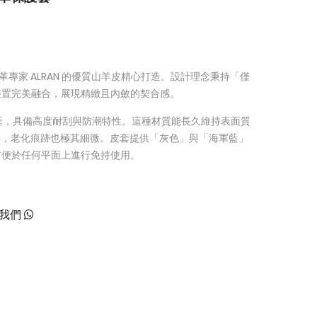
皮革專家 ALRAN 的優質山羊皮精心打造。設計理念秉持「僅
裝置完美融合，展現精緻且內斂的契合感。
藝生產，具備高度耐刮與防潮特性。這種材質能長久維持表面質
用多年，老化痕跡也極其細微。皮套提供「灰色」與「海軍藍」
方便於任何平面上進行免持使用。
絡我們