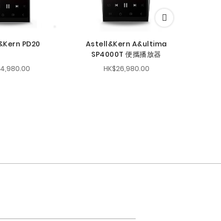
&Kern PD20
Astell&Kern A&ultima
SP4000T 便攜播放器
14,980.00
HK$26,980.00