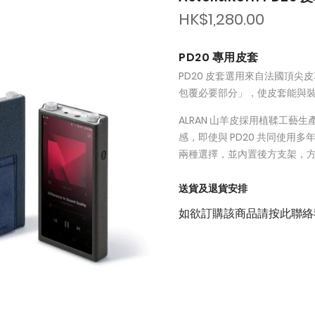
HK$1,280.00
PD20 專用皮套
PD20 皮套選用來自法國頂尖
包覆必要部分」，使皮套能與
ALRAN 山羊皮採用植鞣工
感，即使與 PD20 共同使
兩種選擇，並內置後方支架，
送貨及退貨安排
如欲訂購該商品請按此聯