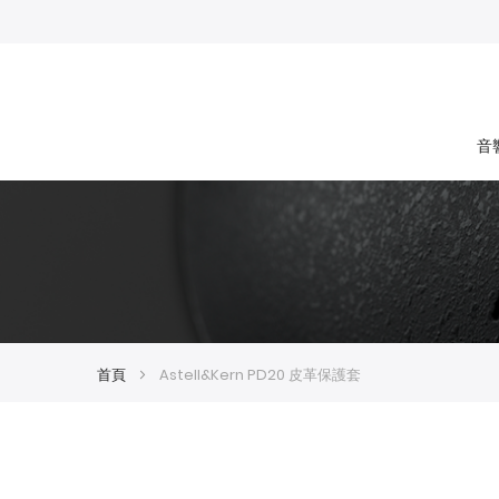
音
首頁
Astell&Kern PD20 皮革保護套
Skip
Skip
to
to