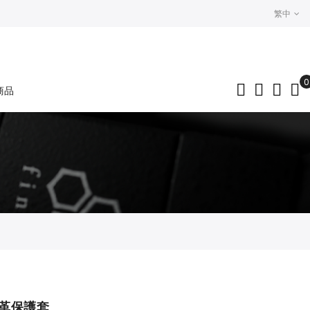
繁中
0
商品
My
 皮革保護套