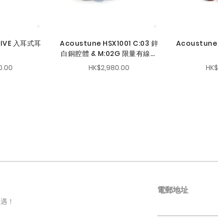
 FIVE 入耳式耳
Acoustune HSX1001 C:03 鋅
Acoustune
白銅腔體 & M:02G 限量有線模
組
0.00
HK$2,980.00
HK$
電郵地址
禮遇！