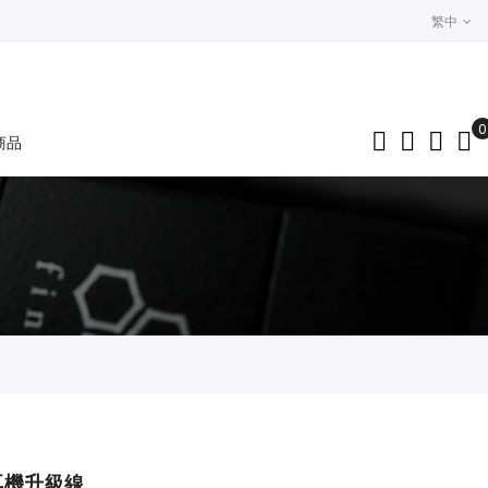
繁中
0
商品
My
 耳機升級線