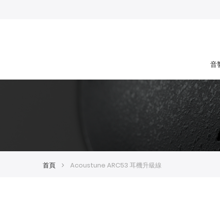
音
首頁
Acoustune ARC53 耳機升級線
Skip
Skip
to
to